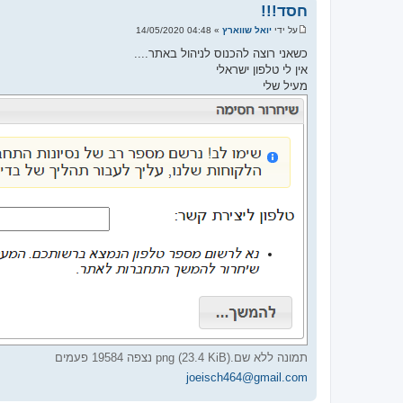
חסד!!!
על ידי
יואל שווארץ
»
04:48 14/05/2020
ש
ל
כשאני רוצה להכנוס לניהול באתר....
י
אין לי טלפון ישראלי
ח
ה
מעיל שלי
תמונה ללא שם.png (23.4 KiB) נצפה 19584 פעמים
joeisch464@gmail.com