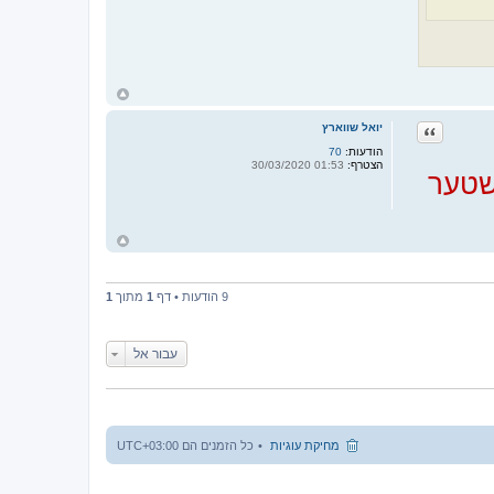
ח
ז
ר
ציטוט
יואל שווארץ
ה
ל
הודעות:
70
מ
הצטרף:
01:53 30/03/2020
ע
ישטער
ל
ה
ח
ז
ר
ה
ל
9 הודעות • דף
1
מתוך
1
מ
ע
ל
ה
עבור אל
מחיקת עוגיות
כל הזמנים הם
UTC+03:00