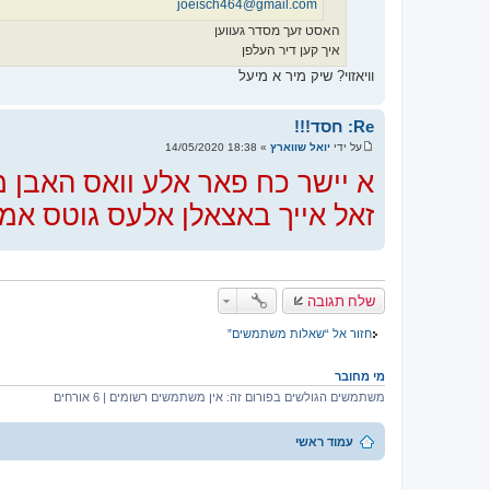
joeisch464@gmail.com
האסט זעך מסדר געווען
איך קען דיר העלפן
וויאזוי? שיק מיר א מיעל
Re: חסד!!!
על ידי
יואל שווארץ
»
18:38 14/05/2020
ש
ל
א יישר כח פאר אלע וואס האבן מ
י
ח
זאל אייך באצאלן אלעס גוטס אמן!!!!
ה
שלח תגובה
חזור אל “שאלות משתמשים”
מי מחובר
משתמשים הגולשים בפורום זה: אין משתמשים רשומים | 6 אורחים
עמוד ראשי