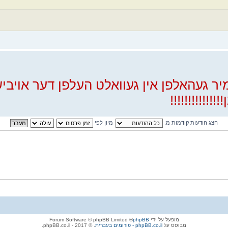
יר געהאלפן אין געוואלט העלפן דער אויב
!!!!!!!!!!!
הצג הודעות קודמות מ:
מיון לפי
מופעל על ידי
phpBB
® Forum Software © phpBB Limited
מבוסס על
phpBB.co.il - פורומים בעברית
. © 2017 - phpBB.co.il.