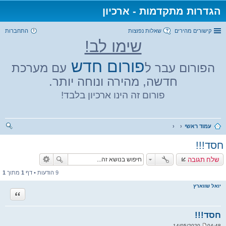
הגדרות מתקדמות - ארכיון
קישורים מהירים
שאלות נפוצות
התחברות
שימו לב!
פורום חדש
הפורום עבר ל
עם מערכת
חדשה, מהירה ונוחה יותר.
פורום זה הינו ארכיון בלבד!
עמוד ראשי
יפו
חסד!!!
ש
שלח תגובה
9 הודעות • דף
1
מתוך
1
יואל שווארץ
ציטוט
חסד!!!
04:48 14/05/2020