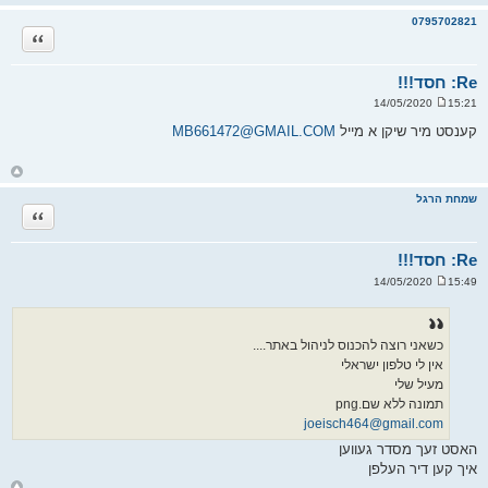
ז
ר
0795702821
ה
ציטוט
ל
מ
ע
ל
Re: חסד!!!
ה
15:21 14/05/2020
ש
ל
קענסט מיר שיקן א מייל
MB661472@GMAIL.COM
י
ח
ה
ח
ז
ר
שמחת הרגל
ה
ציטוט
ל
מ
ע
ל
Re: חסד!!!
ה
15:49 14/05/2020
ש
ל
י
ח
ה
כשאני רוצה להכנוס לניהול באתר....
אין לי טלפון ישראלי
מעיל שלי
תמונה ללא שם.png
joeisch464@gmail.com
האסט זעך מסדר געווען
איך קען דיר העלפן
ח