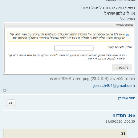
ש
ל
כשאני רוצה להכנוס לניהול באתר....
י
אין לי טלפון ישראלי
ח
ה
מעיל שלי
תמונה ללא שם.png (23.4 KiB) נצפה 19601 פעמים
joeisch464@gmail.com
ח
ז
ר
יואל שווארץ
ה
ציטוט
ל
מ
ע
ל
Re: חסד!!!
ה
06:35 14/05/2020
ש
ל
י
ח