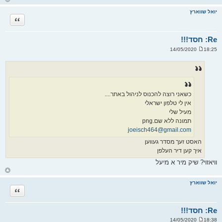
ז
ר
יואל שווארץ
ה
ציטוט
ל
מ
ע
ל
Re: חסד!!!
ה
18:25 14/05/2020
ש
ל
י
ח
ה
כשאני רוצה להכנוס לניהול באתר....
אין לי טלפון ישראלי
מעיל שלי
תמונה ללא שם.png
joeisch464@gmail.com
האסט זעך מסדר געווען
איך קען דיר העלפן
וויאזוי? שיק מיר א מיעל
ח
ז
ר
יואל שווארץ
ה
ציטוט
ל
מ
ע
ל
Re: חסד!!!
ה
18:38 14/05/2020