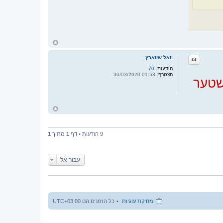
ח
ז
ר
ציטוט
יואל שווארץ
ה
ל
הודעות:
70
מ
הצטרף:
01:53 30/03/2020
ע
ישטער
ל
ה
ח
ז
ר
ה
ל
9 הודעות • דף
1
מתוך
1
מ
ע
ל
ה
עבור אל
מחיקת עוגיות
כל הזמנים הם
UTC+03:00