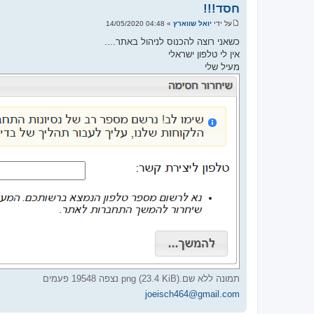
חסד!!!
על ידי
יואל שווארץ
»
04:48 14/05/2020
ש
ל
כשאני רוצה להכנוס לניהול באתר....
י
אין לי טלפון ישראלי
ח
ה
מעיל שלי
תמונה ללא שם.png (23.4 KiB) נצפה 19548 פעמים
joeisch464@gmail.com