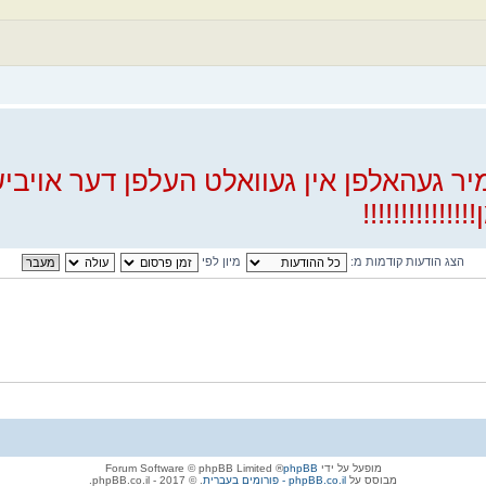
יר געהאלפן אין געוואלט העלפן דער אויב
!!!!!!!!!!!
הצג הודעות קודמות מ:
מיון לפי
מופעל על ידי
phpBB
® Forum Software © phpBB Limited
מבוסס על
phpBB.co.il - פורומים בעברית
. © 2017 - phpBB.co.il.