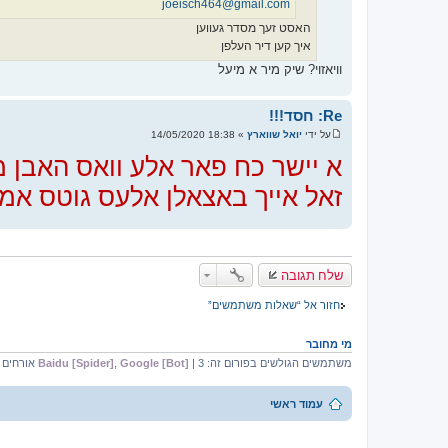
joeisch464@gmail.com
האסט זעך מסדר געווען
איך קען דיר העלפן
וויאזוי? שיק מיר א מיעל
Re: חסד!!!
על ידי
יואל שווארץ
»
18:38 14/05/2020
ש
ל
א יישר כח פאר אלע וואס האבן מ
י
ח
זאל אייך באצאלן אלעס גוטס אמן!!!!
ה
שלח תגובה
חזור אל “שאלות משתמשים”
מי מחובר
משתמשים הגולשים בפורום זה:
| 3 אורחים
Google [Bot]
,
Baidu [Spider]
עמוד ראשי