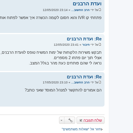
ועדת הרבנים
על ידי
הרב החשוב...
»
23:14 12/05/2020
ש
ל
פתחתי קו IVR והוא חסום לקומה הכשרה איך אפשר לפתוח אותו? יש איזה טופס שצריך למלאות? או שצריך לדבר אתם בטלפון?
י
ח
ה
Re: ועדת הרבנים
על ידי
חיבור
»
23:41 12/05/2020
ש
ל
תבקש משירות הלקוחות של ימות המשיח טופס לוועדת הרבנים, ת
י
אצלי תוך יום פתחו 2 מספרים.
ח
ה
נראה לי שהם פותחים כעת מהר בגלל המצב.
Re: ועדת הרבנים
על ידי
הרב החשוב...
»
23:10 17/05/2020
ש
ל
הם אמורים להתקשר למנהל המוסד שאני כותב?
י
ח
ה
שלח תגובה
חזור אל “שאלות משתמשים”