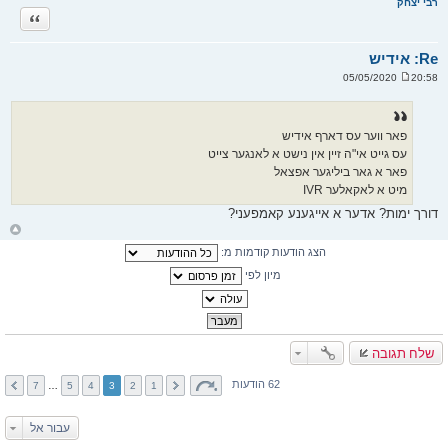
רבי יצחק
ה
ציטוט
ל
מ
ע
ל
Re: אידיש
ה
20:58 05/05/2020
ש
ל
י
ח
ה
פאר ווער עס דארף אידיש
עס גייט אי"ה זיין אין נישט א לאנגער צייט
פאר א גאר ביליגער אפצאל
מיט א לאקאלער IVR
דורך ימות? אדער א אייגענע קאמפעני?
ח
ז
הצג הודעות קודמות מ:
ר
ה
ל
מיון לפי
מ
ע
ל
ה
שלח תגובה
62 הודעות
7
…
5
4
3
2
1
עבור אל