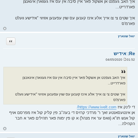
איך האב געפנט אן אשקול פאר איין סיבה אין עס איז געווארן איגאנצן
י
פארדרייט...
ח
ה
איך שטים צי צו אייך אלע אינז קענען עס שוין עפענען אזויווי "אידישע וועלט
פארמ'ס
ח
ז
ר
יואל שווארץ
ה
ציטוט
ל
מ
ע
ל
Re: אידיש
ה
01:52 04/05/2020
ש
ל
י
ח
ה
איך האב געפנט אן אשקול פאר איין סיבה אין עס איז געווארן איגאנצן
פארדרייט...
איך שטים צי צו אייך אלע אינז קענען עס שוין עפענען אזויווי "אידישע וועלט
פארמ'ס
די לינק איז
https://www.ivelt.com/
אן אינטעסאנטע זאך ר' מרדכי קרויס די בעה"ב פין קליק קול איז מפרסם אויף
קול אנש תו"א (וואס ער איז מנהל) א קו פין ימות פאר תהילים פאר א חבר
הקהילה...
ח
ז
ר
יואל שווארץ