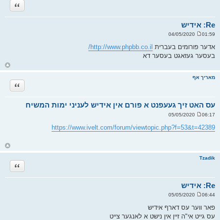
ה
ציטוט
ל
מ
ע
ל
Re: אידיש
ה
01:59 04/05/2020
ש
ל
אדער פורומים בעברית
http://www.phpbb.co.il/
י
בעסער געזאגט בעסער דא
ח
ה
ח
ז
ר
מאריך אף
ה
ציטוט
ל
מ
ע
ל
עס האט זיך געעפנט א פורם אין אידיש לעניני ימות המשיח
ה
06:17 05/05/2020
ש
ל
https://www.ivelt.com/forum/viewtopic.php?f=53&t=42389
י
ח
ה
ח
ז
ר
Tzadik
ה
ציטוט
ל
מ
ע
ל
Re: אידיש
ה
06:44 05/05/2020
ש
ל
פאר ווער עס דארף אידיש
י
עס גייט אי"ה זיין אין נישט א לאנגער צייט
ח