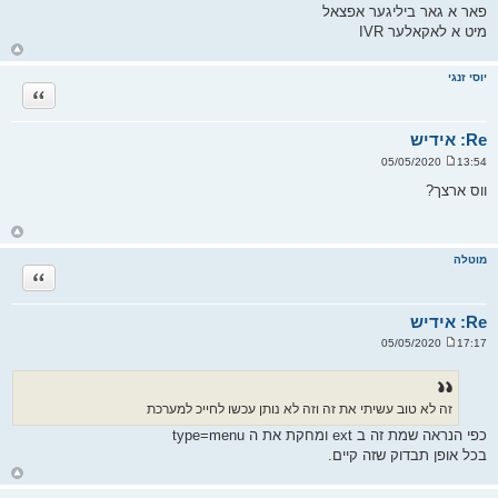
ה
פאר א גאר ביליגער אפצאל
מיט א לאקאלער IVR
ח
ז
ר
יוסי זנגי
ה
ציטוט
ל
מ
ע
ל
Re: אידיש
ה
13:54 05/05/2020
ש
ל
ווס ארצך?
י
ח
ה
ח
ז
ר
מוטלה
ה
ציטוט
ל
מ
ע
ל
Re: אידיש
ה
17:17 05/05/2020
ש
ל
י
ח
ה
זה לא טוב עשיתי את זה וזה לא נותן עכשו לחייכ למערכת
כפי הנראה שמת זה ב ext ומחקת את ה type=menu
בכל אופן תבדוק שזה קיים.
ח
ז
ר