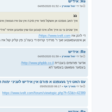
Re: אידיש
על ידי
יואל שווארץ
»
01:52 04/05/2020
ש
ל
י
ח
ה
איך האב געפנט אן אשקול פאר איין סיבה אין עס איז געווארן איגא
איך שטים צי צו אייך אלע אינז קענען עס שוין עפענען אזויווי "אי
די לינק איז
https://www.ivelt.com/
אן אינטעסאנטע זאך ר' מרדכי קרויס די בעה"ב פין קליק קול איז 
Re: אידיש
על ידי
יואל שווארץ
»
01:59 04/05/2020
ש
ל
אדער פורומים בעברית
http://www.phpbb.co.il/
י
בעסער געזאגט בעסער דא
ח
ה
עס האט זיך געעפנט א פורם אין אידיש לעניני ימות 
על ידי
מאריך אף
»
06:17 05/05/2020
ש
ל
https://www.ivelt.com/forum/viewtopic.php?f=53&t=42389
י
ח
ה
Re: אידיש