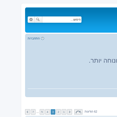
התחברות
וחה יותר.
62 הודעות
7
…
5
4
3
2
1