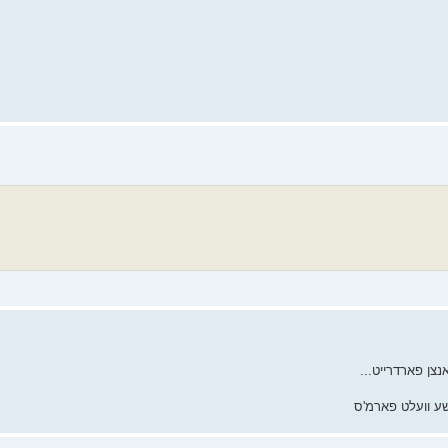
נצן פארדרייט...
ישע וועלט פארמ'ס