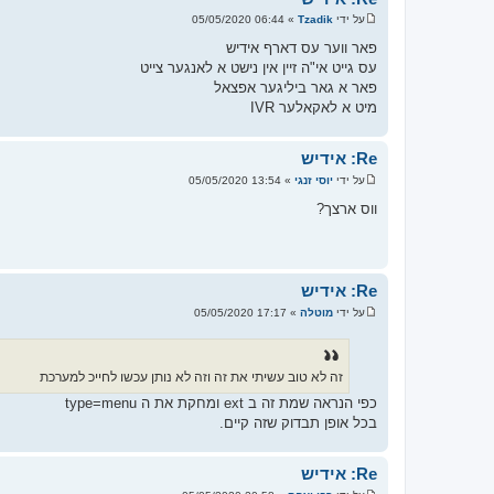
על ידי
Tzadik
»
06:44 05/05/2020
ש
ל
פאר ווער עס דארף אידיש
י
עס גייט אי"ה זיין אין נישט א לאנגער צייט
ח
ה
פאר א גאר ביליגער אפצאל
מיט א לאקאלער IVR
Re: אידיש
על ידי
יוסי זנגי
»
13:54 05/05/2020
ש
ל
ווס ארצך?
י
ח
ה
Re: אידיש
על ידי
מוטלה
»
17:17 05/05/2020
ש
ל
י
ח
ה
זה לא טוב עשיתי את זה וזה לא נותן עכשו לחייכ למערכת
כפי הנראה שמת זה ב ext ומחקת את ה type=menu
בכל אופן תבדוק שזה קיים.
Re: אידיש