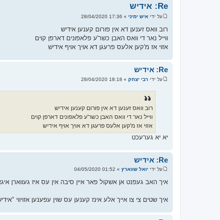
Re: אידיש
על ידי
איש ימיני
»
17:36 28/04/2020
ש
ל
רוב וואס זענען דא אין פורום קענען אידיש
י
ווייל נאר די וואס האבן כשר'ע פלאפונים דארפן קוים
ח
ה
אזוי אז מ'קען אלעס פרעגן דא אויך אויף אידיש
Re: אידיש
על ידי
רבי יצחק
»
18:18 28/04/2020
ש
ל
י
ח
ה
רוב וואס זענען דא אין פורום קענען אידיש
ווייל נאר די וואס האבן כשר'ע פלאפונים דארפן קוים
אזוי אז מ'קען אלעס פרעגן דא אויך אויף אידיש
יא יא גערעכט
Re: אידיש
על ידי
יואל שווארץ
»
01:52 04/05/2020
ש
ל
איך האב געפנט אן אשקול פאר איין סיבה אין עס איז געווארן איגא
י
ח
ה
איך שטים צי צו אייך אלע אינז קענען עס שוין עפענען אזויווי "איד