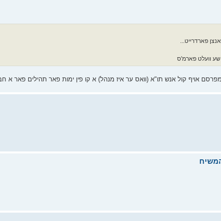
נצן פארדרייט...
דישע וועלט פארמ'ס
מפרסם אויף קול אנש תו"א (וואס ער איז מנהל) א קו פין ימות פאר תהילים פאר א חב
המשיח