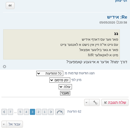
רבי יצחק
ה
ציטוט
ל
מ
ע
ל
Re: אידיש
ה
20:58 05/05/2020
ש
ל
י
ח
ה
פאר ווער עס דארף אידיש
עס גייט אי"ה זיין אין נישט א לאנגער צייט
פאר א גאר ביליגער אפצאל
מיט א לאקאלער IVR
דורך ימות? אדער א אייגענע קאמפעני?
ח
ז
הצג הודעות קודמות מ:
ר
ה
ל
מיון לפי
מ
ע
ל
ה
שלח תגובה
62 הודעות
7
…
5
4
3
2
1
עבור אל