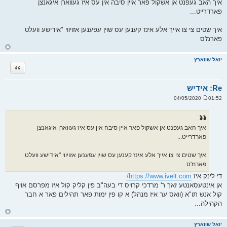
איך האב געפנט אן אשקול פאר איין סיבה אין עס איז געווארן איגאנצן
י
פארדרייט...
ח
ה
איך שטים צי צו אייך אלע אינז קענען עס שוין עפענען אזויווי "אידישע וועלט
פארמ'ס
ח
ז
ר
יואל שווארץ
ה
ציטוט
ל
מ
ע
ל
Re: אידיש
ה
01:52 04/05/2020
ש
ל
י
ח
ה
איך האב געפנט אן אשקול פאר איין סיבה אין עס איז געווארן איגאנצן
פארדרייט...
איך שטים צי צו אייך אלע אינז קענען עס שוין עפענען אזויווי "אידישע וועלט
פארמ'ס
די לינק איז
https://www.ivelt.com/
אן אינטעסאנטע זאך ר' מרדכי קרויס די בעה"ב פין קליק קול איז מפרסם אויף
קול אנש תו"א (וואס ער איז מנהל) א קו פין ימות פאר תהילים פאר א חבר
הקהילה...
ח
ז
ר
יואל שווארץ