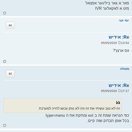
ה
פאר א גאר ביליגער אפצאל
מיט א לאקאלער IVR
ח
ז
ר
יוסי זנגי
ה
ציטוט
ל
מ
ע
ל
Re: אידיש
ה
13:54 05/05/2020
ש
ל
ווס ארצך?
י
ח
ה
ח
ז
ר
מוטלה
ה
ציטוט
ל
מ
ע
ל
Re: אידיש
ה
17:17 05/05/2020
ש
ל
י
ח
ה
זה לא טוב עשיתי את זה וזה לא נותן עכשו לחייכ למערכת
כפי הנראה שמת זה ב ext ומחקת את ה type=menu
בכל אופן תבדוק שזה קיים.
ח
ז
ר