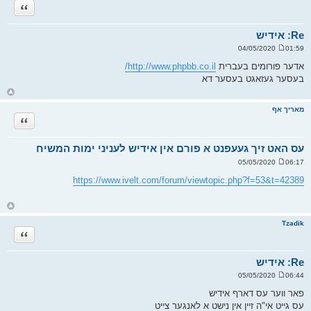
ה
ציטוט
ל
מ
ע
ל
Re: אידיש
ה
01:59 04/05/2020
ש
ל
אדער פורומים בעברית
http://www.phpbb.co.il/
י
בעסער געזאגט בעסער דא
ח
ה
ח
ז
ר
מאריך אף
ה
ציטוט
ל
מ
ע
ל
עס האט זיך געעפנט א פורם אין אידיש לעניני ימות המשיח
ה
06:17 05/05/2020
ש
ל
https://www.ivelt.com/forum/viewtopic.php?f=53&t=42389
י
ח
ה
ח
ז
ר
Tzadik
ה
ציטוט
ל
מ
ע
ל
Re: אידיש
ה
06:44 05/05/2020
ש
ל
פאר ווער עס דארף אידיש
י
עס גייט אי"ה זיין אין נישט א לאנגער צייט
ח