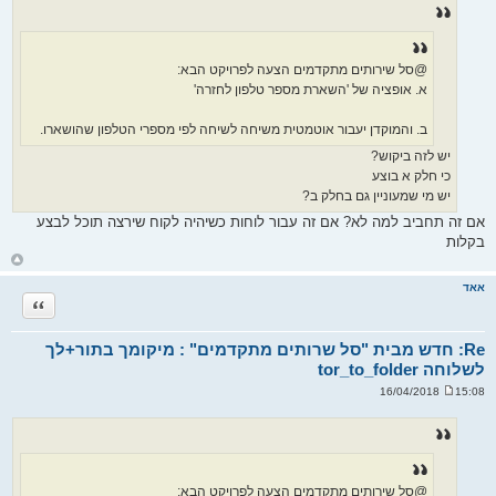
י
ח
ה
@סל שירותים מתקדמים הצעה לפרויקט הבא:
א. אופציה של 'השארת מספר טלפון לחזרה'
ב. והמוקדן יעבור אוטמטית משיחה לשיחה לפי מספרי הטלפון שהושארו.
יש לזה ביקוש?
כי חלק א בוצע
יש מי שמעוניין גם בחלק ב?
אם זה תחביב למה לא? אם זה עבור לוחות כשיהיה לקוח שירצה תוכל לבצע
בקלות
ח
ז
ר
אאד
ה
ציטוט
ל
מ
ע
ל
Re: חדש מבית "סל שרותים מתקדמים" : מיקומך בתור+לך
ה
לשלוחה tor_to_folder
15:08 16/04/2018
ש
ל
י
ח
ה
@סל שירותים מתקדמים הצעה לפרויקט הבא: