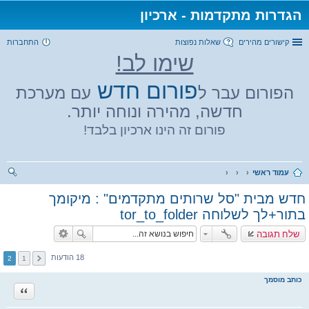
הגדרות מתקדמות - ארכיון
קישורים מהירים
שאלות נפוצות
התחברות
שימו לב!
פורום חדש
הפורום עבר ל
עם מערכת
חדשה, מהירה ונוחה יותר.
פורום זה הינו ארכיון בלבד!
עמוד ראשי
יפו
חדש מבית "סל שרותים מתקדמים" : מיקומך
ש
בתור+לך לשלוחה tor_to_folder
שלח תגובה
18 הודעות
2
1
כותב מוסמך
ציטוט