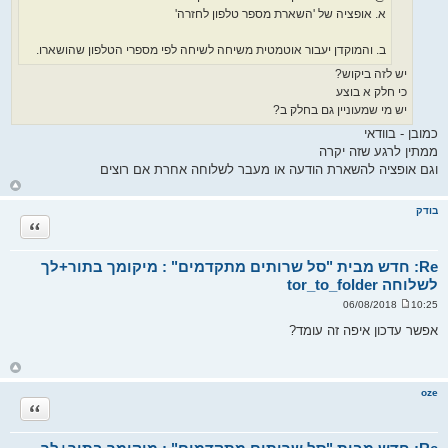
א. אופציה של 'השארת מספר טלפון לחזרה'
ב. והמוקדן יעבור אוטמטית משיחה לשיחה לפי מספרי הטלפון שהושארו.
יש לזה ביקוש?
כי חלק א בוצע
יש מי שמעוניין גם בחלק ב?
כמובן - בוודאי
ממתין לרגע שזה יקרה
וגם אופציה להשארת הודעה או מעבר לשלוחה אחרת אם רוצים
ח
ז
ר
בודק
ה
ציטוט
ל
מ
ע
ל
Re: חדש מבית "סל שרותים מתקדמים" : מיקומך בתור+לך
ה
לשלוחה tor_to_folder
10:25 06/08/2018
ש
ל
אפשר עדכון איפה זה עומד?
י
ח
ה
ח
ז
ר
oze
ה
ציטוט
ל
מ
ע
ל