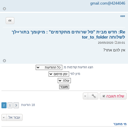
י
4244046@gmail.com
ח
ה
ח
ז
ר
oze
ה
ציטוט
ל
מ
ע
ל
Re: חדש מבית "סל שרותים מתקדמים" : מיקומך בתור+לך
ה
לשלוחה tor_to_folder
20:01 20/05/2020
ש
ל
אין להם אתר?
י
ח
ה
ח
ז
הצג הודעות קודמות מ:
ר
ה
ל
מיון לפי
מ
ע
ל
ה
שלח תגובה
18 הודעות
2
1
עבור אל
מי מחובר