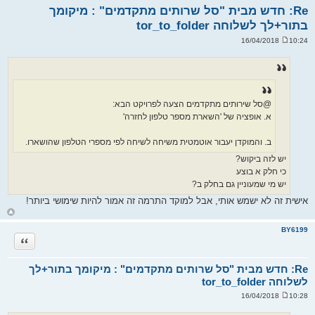
Re: חדש מבית "סל שרותים מתקדמים" : מיקומך
בתור+לך לשלוחה tor_to_folder
10:24 16/04/2018
ש
ל
י
ח
ה
@סל שירותים מתקדמים הצעה לפרויקט הבא:
א. אופציה של 'השארת מספר טלפון לחזרה'
ב. והמוקדן יעבור אוטמטית משיחה לשיחה לפי מספרי הטלפון שהושארו.
יש לזה ביקוש?
כי חלק א בוצע
יש מי שמעוניין גם בחלק ב?
אישית זה לא ישמש אותי, אבל למוקד התרמה זה אמור להיות שימושי ביותר!
ח
ז
ר
BY6199
ה
ציטוט
ל
מ
ע
ל
Re: חדש מבית "סל שרותים מתקדמים" : מיקומך בתור+לך
ה
לשלוחה tor_to_folder
10:28 16/04/2018
ש
ל