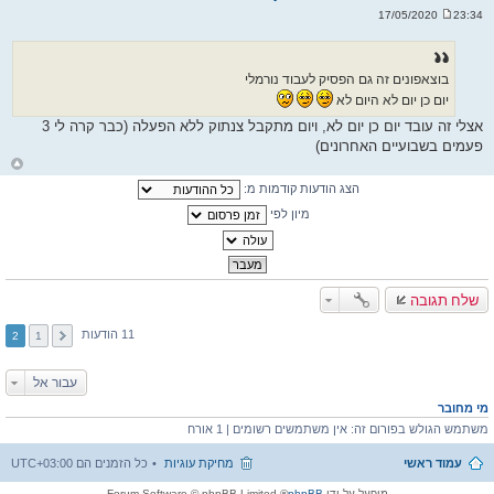
23:34 17/05/2020
ש
ל
י
ח
ה
בוצאפונים זה גם הפסיק לעבוד נורמלי
יום כן יום לא היום לא
אצלי זה עובד יום כן יום לא, ויום מתקבל צנתוק ללא הפעלה (כבר קרה לי 3
פעמים בשבועיים האחרונים)
ח
ז
הצג הודעות קודמות מ:
ר
ה
ל
מיון לפי
מ
ע
ל
ה
שלח תגובה
11 הודעות
2
1
עבור אל
מי מחובר
משתמש הגולש בפורום זה: אין משתמשים רשומים | 1 אורח
עמוד ראשי
מחיקת עוגיות
כל הזמנים הם
UTC+03:00
מופעל על ידי
phpBB
® Forum Software © phpBB Limited