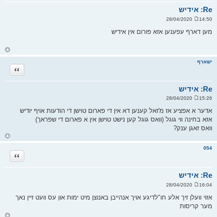
ע
ל
Re: אידיש
ה
14:50 28/04/2020
ש
ל
מען דארף עפענען אזא פורום אין אידיש
י
ח
ה
ח
ז
ר
ישארף
ה
ציטוט
ל
מ
ע
ל
Re: אידיש
ה
15:26 28/04/2020
ש
ל
אדער א אפציע אז מ'זאל קענען דא אין די פארום טוישן די הודעות אויף יודיש
י
אזא בחינה ווי גוגל (וואס גוגל קען נישט טוישן אין א פארום די שפראך)
ח
ה
וואס זאגן ענק?
ח
ז
ר
054
ה
ציטוט
ל
מ
ע
ל
Re: אידיש
ה
16:04 28/04/2020
ש
ל
אזוי וועלן זיך אלע חו"לדיגע אויך אנהייבן באנוצן מיט ימות און עס וועט זיין נאך
י
מער קריסות
ח
ה
ח