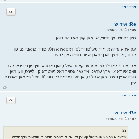
ז
ר
מאריך אף
ה
ציטוט
ל
מ
ע
ל
Re: אידיש
ה
17:05 28/04/2020
ש
ל
מען באנוצט זיך סייוויי, און מען קען גארנישט טוהן
י
ח
ה
עס איז א גזירה אויף די טעלפון ליינ'ס, דאס איז א חלק פון די פראבלעם פון
קרונה, און מען דארף מאכן א יום תפילה אויף דעם...
אגב א חוץ לארץ'דיגע נאמבער קאסט געלט, און דארט א חוץ פון די פראבלעם
וואס איז דא אין ארץ ישראל, איז גאר אסאך מאל נישט דא קיין ליינ'ס, ווען מען
רופט אריין הערט מען א קלינג, אן מען דארף אריין רופן 10 מאל ביז מען כאפט א
ליין...
ח
ז
ר
מאריך אף
ה
ציטוט
ל
מ
ע
ל
Re: אידיש
ה
17:07 28/04/2020
ש
ל
י
ח
ה
אדער א אפציע אז מ'זאל קענען דא אין די פארום טוישן די הודעות אויף יודיש