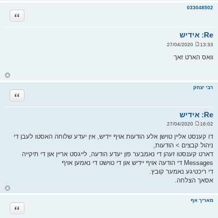
ז
ר
033048502
ה
ציטוט
ל
מ
ע
ל
Re: אידיש
ה
13:33 27/04/2020
ש
ל
וואס הארט זאך
י
ח
ה
ח
ז
ר
רבי יצחק
ה
ציטוט
ל
מ
ע
ל
Re: אידיש
ה
16:02 27/04/2020
ש
ל
דו קענסט אליין טוישן אלע הודעות אויף יידיש, אין יעדע שלוחה האסטו לעבן די
י
ניהול קבצים > הודעות,
ח
ה
דארט קענסטו זעהן די נאמבער פון יעדע הודעה, לייגסט אריין און די תיקייה
Messages די הודעה אויף יידיש און די טוישט די נאמען אויף
די ריכטיגע נאמער קובץ.
אסאך הצלחה.
ח
ז
ר
מאריך אף
ה
ציטוט
ל
מ