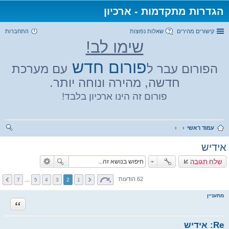
הגדרות מתקדמות - ארכיון
קישורים מהירים
שאלות נפוצות
התחברות
שימו לב!
פורום חדש
הפורום עבר ל
עם מערכת
חדשה, מהירה ונוחה יותר.
פורום זה הינו ארכיון בלבד!
עמוד ראשי
יפו
אידיש
ש
שלח תגובה
62 הודעות
7
…
5
4
3
2
1
מתעניין
ציטוט
Re: אידיש