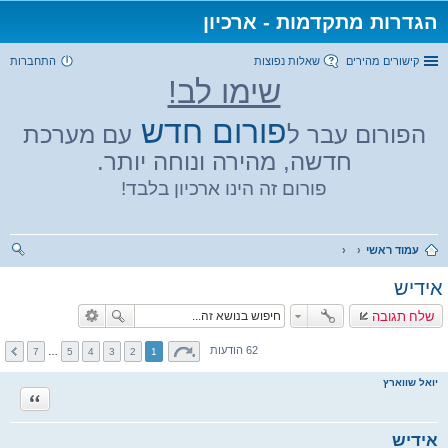
הגדרות מתקדמות - ארכיון
קישורים מהירים
שאלות נפוצות
התחברות
שימו לב!
פורום חדש
הפורום עבר ל
עם מערכת
חדשה, מהירה ונוחה יותר.
פורום זה הינו ארכיון בלבד!
עמוד ראשי
יפו
אידיש
ש
שלח תגובה
62 הודעות
7
…
5
4
3
2
1
יואל שווארץ
ציטוט
אידיש