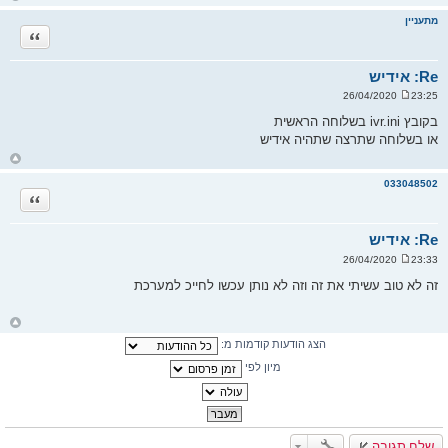
ז
ר
מתעניין
ה
ציטוט
ל
מ
ע
ל
Re: אידיש
ה
23:25 26/04/2020
ש
ל
בקובץ ivr.ini בשלוחה הראשית
י
או בשלוחה שתרצה שתהיה אידיש
ח
ה
ח
ז
ר
033048502
ה
ציטוט
ל
מ
ע
ל
Re: אידיש
ה
23:33 26/04/2020
ש
ל
זה לא טוב עשיתי את זה וזה לא נותן עכשו לחייכ למערכת
י
ח
ה
ח
ז
הצג הודעות קודמות מ:
ר
ה
ל
מיון לפי
מ
ע
ל
ה
שלח תגובה