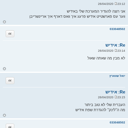
23:12 26/04/2020
ש
ל
אני רוצה להגדיר המערכת שלי באידיש
י
ווער עס פארשטייט אידיש פרעג איך וואס דארף איך אריינשרייבן
ח
ה
ח
ז
ר
033048502
ה
ציטוט
ל
מ
ע
ל
Re: אידיש
ה
23:14 26/04/2020
ש
ל
לא מבין מה שאתה שאול
י
ח
ה
ח
ז
ר
יואל שווארץ
ה
ציטוט
ל
מ
ע
ל
Re: אידיש
ה
23:15 26/04/2020
ש
ל
העברית שלי לא טוב ביתור
י
מה ה"לינק" להגדרת שפת אידיש
ח
ה
ח
ז
ר
033048502
ה
ציטוט
ל