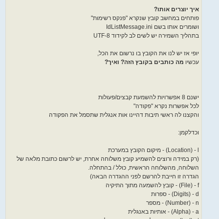
איך יוצרים אותו?
פותחים במחשב קובץ שנקרא "פנקס רשימות"
ושומרים אותו בשם IdListMessage.ini
בתהליך השמירה יש לשים לב לקידוד UTF-8
יופי אז יש לנו את הקובץ בו נרשום את הכל,
עכשיו
מה כותבים בקובץ הזה? ואיך?
ישנם 8 אפשרויות להשמעת קבצים/פעולות
לכל אפשרות נקרא "פקודה"
והקצנו לה ראשי תיבות דהיינו אות אנגלית שתסמל את הפקודה
וכדלקמן:
Location) - l) - מיקום הקובץ במערכת
(רק במידה ורוצים להשמיע קובץ משלוחה אחרת, יש לרשום כתובת מלאה של
השלוחה, מהשלוחה הראשית, כולל / בהתחלה.
הגדרה זו חייבת להרשם לפני ההגדרה הבאה)
File) - f) - קובץ להשמעה מתוך התיקיה
Digits) - d) - ספרות
Number) - n) - מספר
Alpha) - a) - אותיות באנגלית