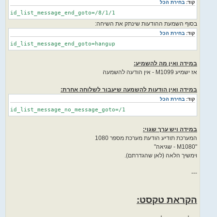
קוד:
בחירת הכל
id_list_message_end_goto=/8/1/1
בסוף השמעת ההודעות שינתק את השיחה:
קוד:
בחירת הכל
id_list_message_end_goto=hangup
במידה ואין מה להשמיע:
אז ישמיע M1099 - אין הודעה להשמעה
במידה ואין הודעות להשמעה שיעבור לשלוחה אחרת:
קוד:
בחירת הכל
id_list_message_no_message_goto=/1
במידה ויש ערך שגוי:
המערכת תודיע הודעת מערכת מספר 1080
"M1080 - שגיאה"
וימשיך הלאה (לאן שהגדרתם).
---
הקראת טקסט: