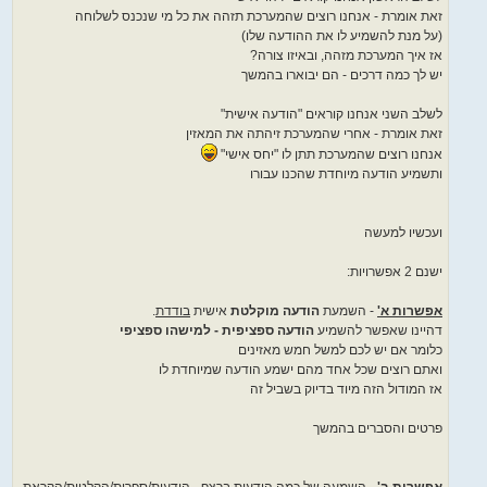
זאת אומרת - אנחנו רוצים שהמערכת תזהה את כל מי שנכנס לשלוחה
(על מנת להשמיע לו את ההודעה שלו)
אז איך המערכת מזהה, ובאיזו צורה?
יש לך כמה דרכים - הם יבוארו בהמשך
לשלב השני אנחנו קוראים "הודעה אישית"
זאת אומרת - אחרי שהמערכת זיהתה את המאזין
אנחנו רוצים שהמערכת תתן לו "יחס אישי"
ותשמיע הודעה מיוחדת שהכנו עבורו
ועכשיו למעשה
ישנם 2 אפשרויות:
אפשרות א'
- השמעת
הודעה מוקלטת
אישית
בודדת
.
דהיינו שאפשר להשמיע
הודעה ספציפית - למישהו ספציפי
כלומר אם יש לכם למשל חמש מאזינים
ואתם רוצים שכל אחד מהם ישמע הודעה שמיוחדת לו
אז המודול הזה מיוד בדיוק בשביל זה
פרטים והסברים בהמשך
אפשרות ב'
- השמעה של כמה הודעות ברצף - הודעות/ספרות/הקלטות/הקראת