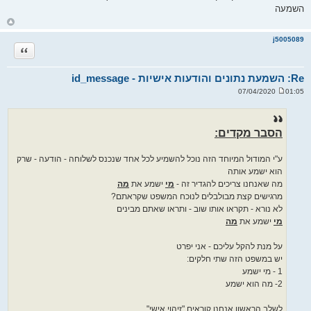
י
השמעה
ח
ה
ח
ז
ר
j5005089
ה
ציטוט
ל
מ
ע
ל
Re: השמעת נתונים והודעות אישיות - id_message
ה
01:05 07/04/2020
ש
ל
י
ח
הסבר מקדים:
ה
ע"י המודול המיוחד הזה נוכל להשמיע לכל אחד שנכנס לשלוחה - הודעה - שרק
הוא ישמע אותה
מה שאנחנו צריכים להגדיר זה -
מי
ישמע את
מה
מרגישים קצת מבולבלים לנוכח המשפט שקראתם?
לא נורא - תקראו אותו שוב - ותראו שאתם מבינים
מי
ישמע את
מה
על מנת להקל עליכם - אני יפרט
יש במשפט הזה שתי חלקים:
1 - מי ישמע
2- מה הוא ישמע
לשלב הראשון אנחנו קוראים "זיהוי אישי"