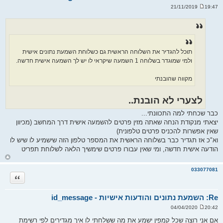
19:47 21/11/2019
ש
ל
י
ח
ה
תוכל להגדיר את השלוחה הראשית גם כשלוחת השמעת נתונים אישית
ולמי שמוגדר בשלוחה 1 השמעה שיקראי לו יש לך השמעה אישית חדשה.
מקווה שהובנתי
לצערי לא הובנת..
כבר שכחתי למה התכוונתי...
יצאתי מנקודת הנחה שאתה מזין פרטים להשמעה אישית דרך המחשב (מכיוון
שאין אפשרות להכניס פרטים טלפונית)
וא"כ אז תגדיר כבר בשלוחה הראשית את המספר טלפון הזה שישמיע לו שיש לו
הודעה אישית חדשה, ומי שאין עבורו פרטים שימשיך הלאה לשלוחת תפריט
ח
ז
ר
033077081
ה
ציטוט
ל
מ
ע
ל
Re: השמעת נתונים והודעות אישיות - id_message
ה
20:42 04/04/2020
ש
ל
אם אני רוצה שכל קמפין ישמע את מה ששלחתי לו איך מגדירים לפי רשימת