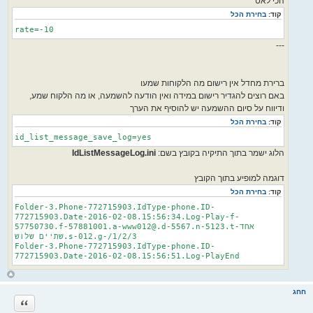
הכי לאט
קוד:
בחירת הכל
rate=-10
---
ברירת מחדל אין רישום מה הלקוחות שמעו
באם רוצים להגדיר רישום במידה ואין הודעה להשמעה, או מה הלקוח שמע,
ודיווח על סיום ההשמעה יש להוסיף את הערך
קוד:
בחירת הכל
id_list_message_save_log=yes
הלוג ישמר בתוך התיקיה בקובץ בשם:
IdListMessageLog.ini
דוגמה למופיע בתוך הקובץ
קוד:
בחירת הכל
Folder-3.Phone-772715903.IdType-phone.ID-
772715903.Date-2016-02-08.15:56:34.Log-Play-f-
57750730.f-57881001.a-www012@.d-5567.n-5123.t-אחד
שתיים שלוש.s-012.g-/1/2/3
Folder-3.Phone-772715903.IdType-phone.ID-
772715903.Date-2016-02-08.15:56:51.Log-PlayEnd
ח
ז
ר
חחג
ה
ציטוט
ל
מ