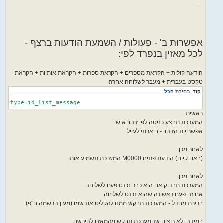
----
אפשרות ב' - פעולות / השמעת הודעות ברצף -
לכל מאזין בנפרד לפי:
הודעה קולית + הקראת מספרים + הקראת ספרות + הקראת אותיות + הקראת
טקסט בעברית + מעבר לשלוחה אחרת
קוד:
בחירת הכל
type=id_list_message
ראשית:
המערכת תבצע כניסה לפי זיהוי אישי
אפשרויות הזיהוי - ביארתי לעייל
לאחר מכן:
(באם קיים) הודעת פתיח M0000 המערכת תשמיע אותו
לאחר מכן:
המערכת תבדוק אם הוא כבר נכנס פעם לשלוחה
אם זה פעם ראשונה שהוא נכנס לשלוחה
ברירת מחדל - המערכת תבקש ממנו להקליט את שמו (מעין הרשמה ח"פ)
במידה ולא רוצים שהמערכת תבקש מהמאזין להירשם,