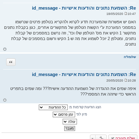
ע
ל
Re: השמעת נתונים והודעות אישיות - id_message
ה
10:47 18/05/2020
ש
ל
האם יש אפשרות שהמערכת תדע לקרוא ולהקריא בטלפון פרטים שנרשמו
י
במסמכי המערכת ע''י הקשות הטלפון של מתקשרים אחרים, כגון בקבלת נתונים
ח
ה
מתקשר 1 הקיש את מס' הטלפון שלו וכד', וזה נרשם במסמכים של קבלת
נתונים, ומטלפן 2 יוכל לשמוע את מה ש-1 הקיש ורשום במסמכים של קבלת
נתונים.
ח
ז
ר
שלומל'ה
ה
ציטוט
ל
מ
ע
ל
Re: השמעת נתונים והודעות אישיות - id_message
ה
10:28 20/05/2020
ש
ל
איפה שמים את ההגדרה של השמעת ההודעה אישית??? ומה שמים בתפריט
י
הראשי כדי שיזהה את המספר???
ח
ה
ח
ז
הצג הודעות קודמות מ:
ר
ה
ל
מיון לפי
מ
ע
ל
ה
שלח תגובה