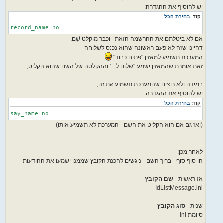
יש להוסיף את ההגדרה:
קוד:
בחירת הכל
record_name=no
אם לא ביטלתם את ההרשמה הזאת - וכבר מוקלט שֶׁם,
דהיינו שזה לא פעם ראשונה שהוא נכנס לשלוחה
המערכת תשמיע למאזין "פתיח כבוד"
.
זאת אומרת שהמאזין ישמע "שלום ל..." וההקלטה של השם שהוא הקליט,
במידה ולא רוצים שהמערכת תשמיע את זה,
יש להוסיף את ההגדרה:
קוד:
בחירת הכל
say_name=no
(ואז גם אם הוא הקליט את השם - המערכת לא תשמיע אותו)
לאחר מכן:
הו סוף סוף - ברוך השם - ניגשים להכנת הקובץ שממנו ישמעו את ההודעות
אז ראשית -
שם הקובץ
IdListMessage.ini
שנית -
סוג הקובץ
סיומת ini