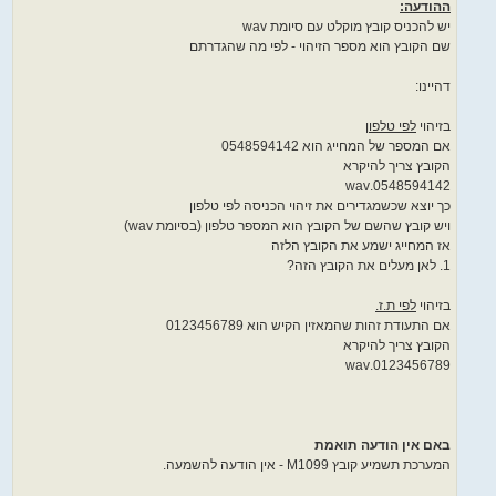
ההודעה:
יש להכניס קובץ מוקלט עם סיומת wav
שם הקובץ הוא מספר הזיהוי - לפי מה שהגדרתם
דהיינו:
בזיהוי
לפי טלפון
אם המספר של המחייג הוא 0548594142
הקובץ צריך להיקרא
0548594142.wav
כך יוצא שכשמגדירים את זיהוי הכניסה לפי טלפון
ויש קובץ שהשם של הקובץ הוא המספר טלפון (בסיומת wav)
אז המחייג ישמע את הקובץ הלזה
1. לאן מעלים את הקובץ הזה?
בזיהוי
לפי ת.ז.
אם התעודת זהות שהמאזין הקיש הוא 0123456789
הקובץ צריך להיקרא
0123456789.wav
באם אין הודעה תואמת
המערכת תשמיע קובץ M1099 - אין הודעה להשמעה.