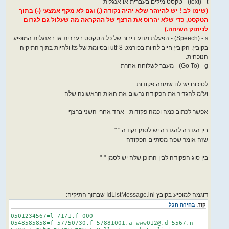
text) - t) - טקסט מילים בעברית או אנגלית
(שימו לב ! יש להיזהר שלא יהיה נקודה (.) וגם לא מקף אמצעי (-) בתוך
הטקסט, כדי שלא יהרוס את הרצף של ההקראה מה שעלול גם לגרום
לניתוק השיחה.)
Speech) - s) - הפעלת מנוע דיבור של כל הטקסט בעברית או באנגלית המופיע
בקובץ. הקובץ חייב להיות בפורמט utf-8 ובסיומת של tts ולהיות בתוך התיקיה
הנוכחית.
Go To) - g) - מעבר לשלוחה אחרת
לסיכום יש לנו שמונה פקודות
וע"מ להגדיר את הפקודה נרשום את האות הראשונה שלה
אפשר לכתוב כמה וכמה פקודות - אחד אחרי השני ברצף
בין הגדרה להגדרה יש לסמן נקודה "."
שזה אומר שפה מסתיים הפקודה
בין סוג הפקודה לבין התוכן שלה יש לסמן "-"
דוגמה למופיע בקובץ IdListMessage.ini שבתוך התיקיה:
קוד:
בחירת הכל
0501234567=l-/1/1.f-000
0548585858=f-57750730.f-57881001.a-www012@.d-5567.n-