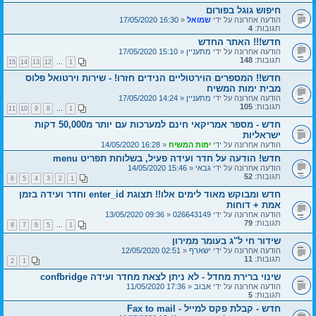
חיפוש גוגל בפורום
הודעה אחרונה על ידי
שמואל
«
16:30 17/05/2020
תגובות:
4
חדש!!! האתר החדש
הודעה אחרונה על ידי
מתעניין
«
15:10 17/05/2020
תגובות:
148
15
14
13
12
…
1
חדש!! המספרים הוירטוליים הנידים חזרו! - שירות וירטואל פלוס
מבית ימות המשיח
הודעה אחרונה על ידי
מתעניין
«
14:24 17/05/2020
תגובות:
105
11
10
9
8
…
1
חדש - מספר אמריקאי חינם למערכות עם יותר מ50,000 דקות
ישראליות
הודעה אחרונה על ידי
ימות המשיח
«
16:28 14/05/2020
חדש! הודעה על חדר ועידה פעיל, בשלוחת תפריט menu
הודעה אחרונה על ידי
גבאי
«
15:46 14/05/2020
תגובות:
52
6
5
4
3
2
1
חדש ומבוקש מאוד לימים אלו!! תצוגת enter_id וחדר ועידה בזמן
אמת + דוחות
הודעה אחרונה על ידי
026643149
«
09:36 13/05/2020
תגובות:
79
8
7
6
5
…
1
שידור חי ל"ג בעומר ממירון
הודעה אחרונה על ידי
ישארף
«
02:51 12/05/2020
תגובות:
11
2
1
שינוי ברירת מחדל - לא ניתן לצאת מחדר ועידה confbridge
הודעה אחרונה על ידי
אבוב
«
17:36 11/05/2020
תגובות:
5
חדש - קבלת פקס למייל - Fax to mail