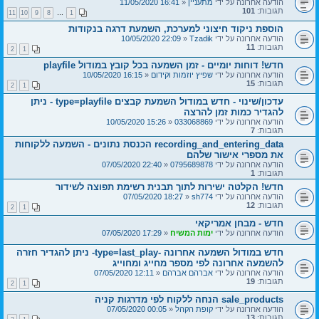
הודעה אחרונה על ידי
מתעניין
«
16:41 11/05/2020
תגובות:
101
11
10
9
8
…
1
הוספת ניקוד חיצוני למערכת, השמעת דרגה בנקודות
הודעה אחרונה על ידי
Tzadik
«
22:09 10/05/2020
תגובות:
11
2
1
חדש! דוחות יומיים - זמן השמעה בכל קובץ במודול playfile
הודעה אחרונה על ידי
שפיץ יוזמות וקידום
«
16:15 10/05/2020
תגובות:
15
2
1
עדכון/שינוי - חדש במודול השמעת קבצים type=playfile - ניתן
להגדיר כמות זמן להרצה
הודעה אחרונה על ידי
033068869
«
15:26 10/05/2020
תגובות:
7
recording_and_entering_data הכנסת נתונים - השמעה ללקוחות
את מספרי אישור שלהם
הודעה אחרונה על ידי
0795689878
«
22:40 07/05/2020
תגובות:
1
חדש! הקלטה ישירות לתוך תבנית רשימת תפוצה לשידור
הודעה אחרונה על ידי
sh774
«
18:27 07/05/2020
תגובות:
12
2
1
חדש - מבחן אמריקאי
הודעה אחרונה על ידי
ימות המשיח
«
17:29 07/05/2020
חדש במודול השמעה אחרונה -type=last_play- ניתן להגדיר חזרה
להשמעה אחרונה לפי מספר מחייג ומחוייג
הודעה אחרונה על ידי
אברהם אברהם
«
12:11 07/05/2020
תגובות:
19
2
1
sale_products הנחה ללקוח לפי מדרגות קניה
הודעה אחרונה על ידי
קופת הקהל
«
00:05 07/05/2020
תגובות:
13