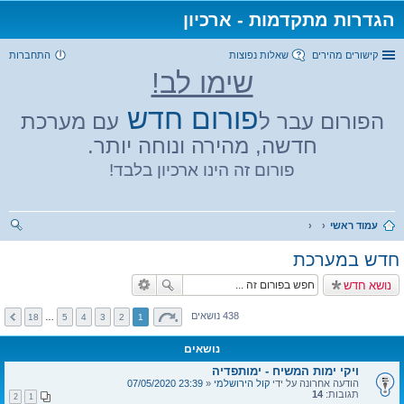
הגדרות מתקדמות - ארכיון
קישורים מהירים
שאלות נפוצות
התחברות
שימו לב!
פורום חדש
הפורום עבר ל
עם מערכת
חדשה, מהירה ונוחה יותר.
פורום זה הינו ארכיון בלבד!
עמוד ראשי
יפו
חדש במערכת
ש
נושא חדש
438 נושאים
18
…
5
4
3
2
1
נושאים
ויקי ימות המשיח - ימותפדיה
הודעה אחרונה על ידי
קול הירושלמי
«
23:39 07/05/2020
תגובות:
14
2
1