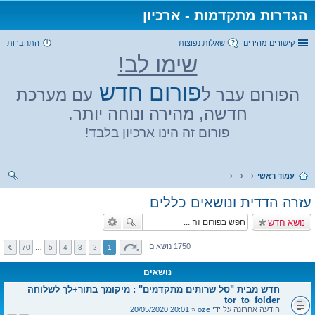
הגדרות מתקדמות - ארכיון
קישורים מהירים
שאלות נפוצות
התחברות
שימו לב!
פורום חדש
הפורום עבר ל
עם מערכת
חדשה, מהירה ונוחה יותר.
פורום זה הינו ארכיון בלבד!
עמוד ראשי
יפו
עזרה הדדית ונושאים כללים
ש
נושא חדש
1750 נושאים
70
…
5
4
3
2
1
נושאים
חדש מבית "סל שרותים מתקדמים" : מיקומך בתור+לך לשלוחה
tor_to_folder
הודעה אחרונה על ידי
oze
«
20:01 20/05/2020