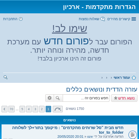
הגדרות מתקדמות - ארכיון
קישורים מהירים
שאלות נפוצות
התחברות
שימו לב!
פורום חדש
הפורום עבר ל
עם מערכת
חדשה, מהירה ונוחה יותר.
פורום זה הינו ארכיון בלבד!
עמוד ראשי
יפו
עזרה הדדית ונושאים כללים
ש
נושא חדש
1750 נושאים
70
…
5
4
3
2
1
נושאים
חדש מבית "סל שרותים מתקדמים" : מיקומך בתור+לך לשלוחה
tor_to_folder
הודעה אחרונה על ידי
oze
«
20:01 20/05/2020