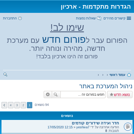
הגדרות מתקדמות - ארכיון
קישורים מהירים
שאלות נפוצות
התחברות
שימו לב!
פורום חדש
הפורום עבר ל
עם מערכת
חדשה, מהירה ונוחה יותר.
פורום זה הינו ארכיון בלבד!
עמוד ראשי
יפו
ניהול המערכת באתר
ש
נושא חדש
94 נושאים
4
3
2
1
נושאים
חדר ועידה שידורים קודמים
הודעה אחרונה על ידי
yeshiva7
«
12:15 17/05/2020
תגובות:
8