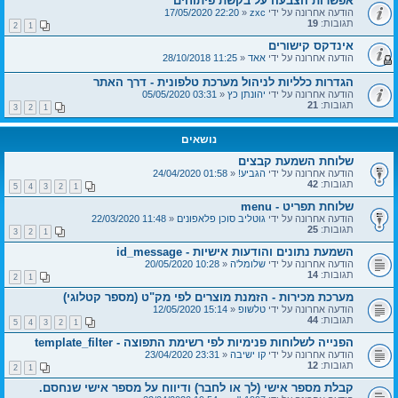
אפשרות הצבעה על בקשת פיתוחים
הודעה אחרונה על ידי
zxc
«
22:20 17/05/2020
תגובות:
19
2
1
אינדקס קישורים
הודעה אחרונה על ידי
אאד
«
11:25 28/10/2018
הגדרות כלליות לניהול מערכת טלפונית - דרך האתר
הודעה אחרונה על ידי
יהונתן כץ
«
03:31 05/05/2020
תגובות:
21
3
2
1
נושאים
שלוחת השמעת קבצים
הודעה אחרונה על ידי
הגביע!
«
01:58 24/04/2020
תגובות:
42
5
4
3
2
1
שלוחת תפריט - menu
הודעה אחרונה על ידי
גוטליב סוכן פלאפונים
«
11:48 22/03/2020
תגובות:
25
3
2
1
השמעת נתונים והודעות אישיות - id_message
הודעה אחרונה על ידי
שלומל'ה
«
10:28 20/05/2020
תגובות:
14
2
1
מערכת מכירות - הזמנת מוצרים לפי מק"ט (מספר קטלוגי)
הודעה אחרונה על ידי
טלשופ
«
15:14 12/05/2020
תגובות:
44
5
4
3
2
1
הפנייה לשלוחות פנימיות לפי רשימת התפוצה - template_filter
הודעה אחרונה על ידי
קו ישיבה
«
23:31 23/04/2020
תגובות:
12
2
1
קבלת מספר אישי (לך או לחבר) ודיווח על מספר אישי שנחסם.