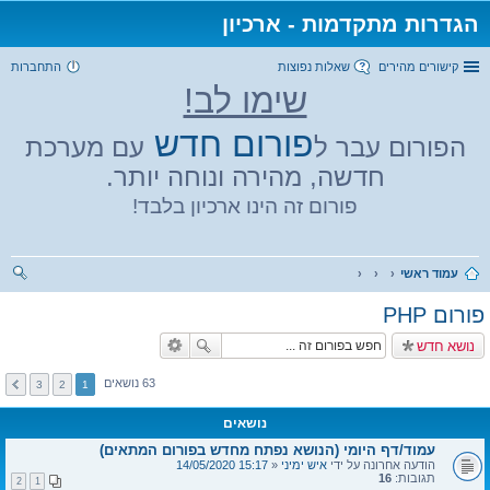
הגדרות מתקדמות - ארכיון
קישורים מהירים
שאלות נפוצות
התחברות
שימו לב!
פורום חדש
הפורום עבר ל
עם מערכת
חדשה, מהירה ונוחה יותר.
פורום זה הינו ארכיון בלבד!
עמוד ראשי
יפו
פורום PHP
ש
נושא חדש
63 נושאים
3
2
1
נושאים
עמוד/דף היומי (הנושא נפתח מחדש בפורום המתאים)
הודעה אחרונה על ידי
איש ימיני
«
15:17 14/05/2020
תגובות:
16
2
1