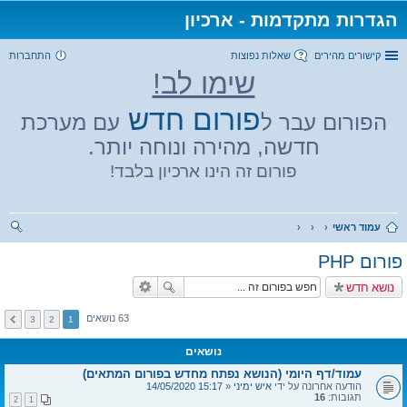
הגדרות מתקדמות - ארכיון
קישורים מהירים
שאלות נפוצות
התחברות
שימו לב!
פורום חדש
הפורום עבר ל
עם מערכת
חדשה, מהירה ונוחה יותר.
פורום זה הינו ארכיון בלבד!
עמוד ראשי
יפו
פורום PHP
ש
נושא חדש
63 נושאים
3
2
1
נושאים
עמוד/דף היומי (הנושא נפתח מחדש בפורום המתאים)
הודעה אחרונה על ידי
איש ימיני
«
15:17 14/05/2020
תגובות:
16
2
1