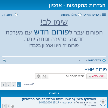
הגדרות מתקדמות - ארכיון
קישורים מהירים
שאלות נפוצות
התחברות
שימו לב!
פורום חדש
הפורום עבר ל
עם מערכת
חדשה, מהירה ונוחה יותר.
פורום זה הינו ארכיון בלבד!
עמוד ראשי
יפו
פורום PHP
ש
נושא חדש
63 נושאים
3
2
1
נושאים
עמוד/דף היומי (הנושא נפתח מחדש בפורום המתאים)
הודעה אחרונה על ידי
איש ימיני
«
15:17 14/05/2020
תגובות:
16
2
1