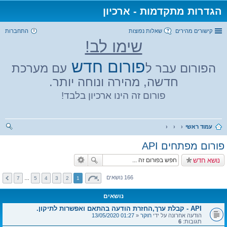
הגדרות מתקדמות - ארכיון
קישורים מהירים
שאלות נפוצות
התחברות
שימו לב!
פורום חדש
הפורום עבר ל
עם מערכת
חדשה, מהירה ונוחה יותר.
פורום זה הינו ארכיון בלבד!
עמוד ראשי
יפו
פורום מפתחים API
ש
נושא חדש
166 נושאים
7
…
5
4
3
2
1
נושאים
API - קבלת ערך,החזרת הודעה בהתאם ואפשרות לתיקון.
הודעה אחרונה על ידי
חוקר
«
01:27 13/05/2020
תגובות:
6