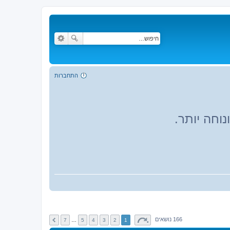
התחברות
וחה יותר.
166 נושאים
7
…
5
4
3
2
1