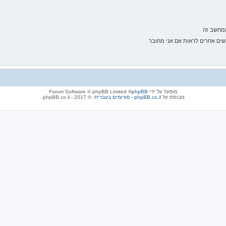
ממחשב זה
ם אחרים לראות אם אני מחובר
מופעל על ידי
phpBB
® Forum Software © phpBB Limited
מבוסס על
phpBB.co.il - פורומים בעברית
. © 2017 - phpBB.co.il.