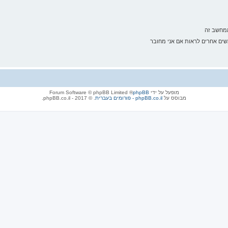
ממחשב זה
ם אחרים לראות אם אני מחובר
מופעל על ידי
phpBB
® Forum Software © phpBB Limited
מבוסס על
phpBB.co.il - פורומים בעברית
. © 2017 - phpBB.co.il.