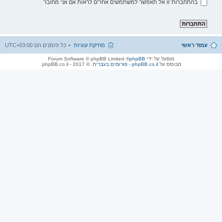
בהתחברות זו אל תאפשר למשתמשים אחרים לראות אם אני מחובר
עמוד ראשי
מחיקת עוגיות
כל הזמנים הם
UTC+03:00
מופעל על ידי
phpBB
® Forum Software © phpBB Limited
מבוסס על
phpBB.co.il - פורומים בעברית
. © 2017 - phpBB.co.il.