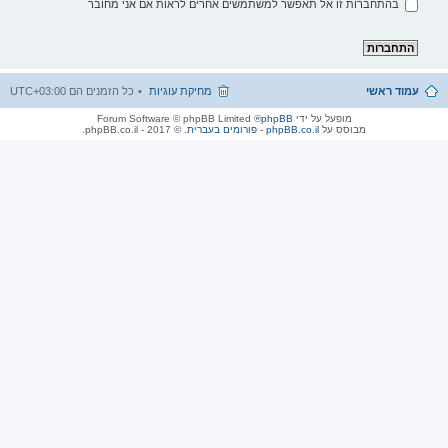
בהתחברות זו אל תאפשר למשתמשים אחרים לראות אם אני מחובר
עמוד ראשי
מחיקת עוגיות
כל הזמנים הם
UTC+03:00
מופעל על ידי
phpBB
® Forum Software © phpBB Limited
מבוסס על
phpBB.co.il - פורומים בעברית
. © 2017 - phpBB.co.il.