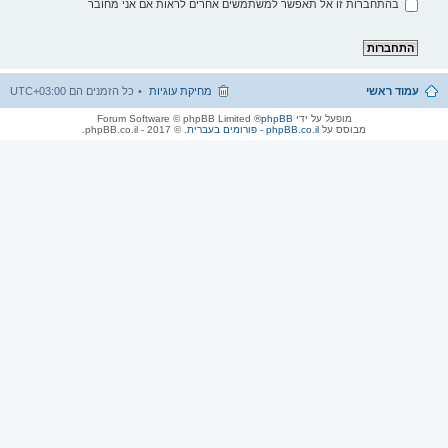
בהתחברות זו אל תאפשר למשתמשים אחרים לראות אם אני מחובר
עמוד ראשי
מחיקת עוגיות
כל הזמנים הם
UTC+03:00
מופעל על ידי
phpBB
® Forum Software © phpBB Limited
מבוסס על
phpBB.co.il - פורומים בעברית
. © 2017 - phpBB.co.il.