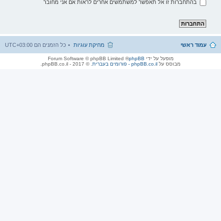
בהתחברות זו אל תאפשר למשתמשים אחרים לראות אם אני מחובר
עמוד ראשי
מחיקת עוגיות
כל הזמנים הם
UTC+03:00
מופעל על ידי
phpBB
® Forum Software © phpBB Limited
מבוסס על
phpBB.co.il - פורומים בעברית
. © 2017 - phpBB.co.il.