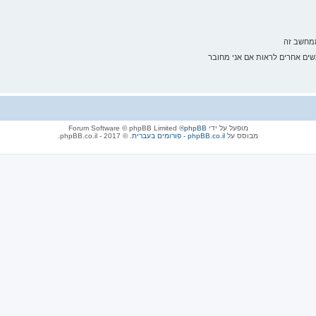
ממחשב זה
ם אחרים לראות אם אני מחובר
מופעל על ידי
phpBB
® Forum Software © phpBB Limited
מבוסס על
phpBB.co.il - פורומים בעברית
. © 2017 - phpBB.co.il.