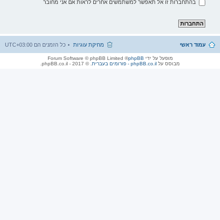
בהתחברות זו אל תאפשר למשתמשים אחרים לראות אם אני מחובר
עמוד ראשי
מחיקת עוגיות
כל הזמנים הם
UTC+03:00
מופעל על ידי
phpBB
® Forum Software © phpBB Limited
מבוסס על
phpBB.co.il - פורומים בעברית
. © 2017 - phpBB.co.il.