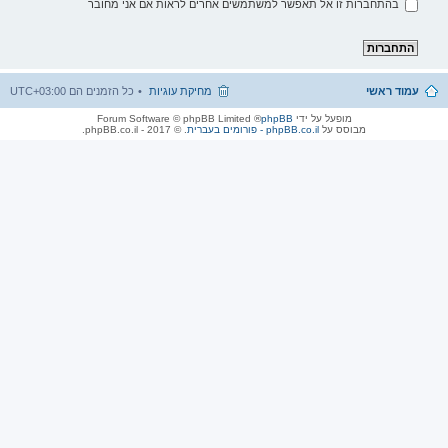
בהתחברות זו אל תאפשר למשתמשים אחרים לראות אם אני מחובר
עמוד ראשי
מחיקת עוגיות
כל הזמנים הם
UTC+03:00
מופעל על ידי
phpBB
® Forum Software © phpBB Limited
מבוסס על
phpBB.co.il - פורומים בעברית
. © 2017 - phpBB.co.il.