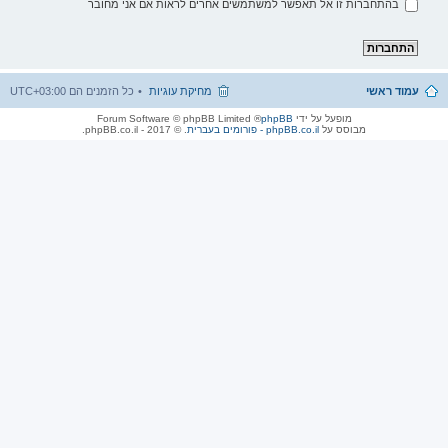
בהתחברות זו אל תאפשר למשתמשים אחרים לראות אם אני מחובר
עמוד ראשי
מחיקת עוגיות
כל הזמנים הם
UTC+03:00
מופעל על ידי
phpBB
® Forum Software © phpBB Limited
מבוסס על
phpBB.co.il - פורומים בעברית
. © 2017 - phpBB.co.il.