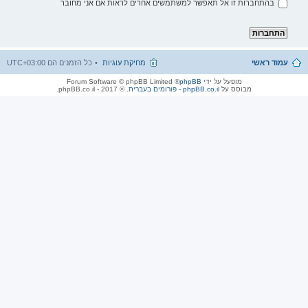
בהתחברות זו אל תאפשר למשתמשים אחרים לראות אם אני מחובר
עמוד ראשי
מחיקת עוגיות
כל הזמנים הם
UTC+03:00
מופעל על ידי
phpBB
® Forum Software © phpBB Limited
מבוסס על
phpBB.co.il - פורומים בעברית
. © 2017 - phpBB.co.il.