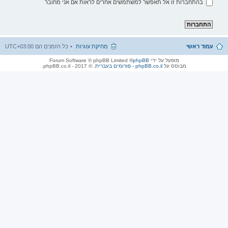
בהתחברות זו אל תאפשר למשתמשים אחרים לראות אם אני מחובר
עמוד ראשי
מחיקת עוגיות
כל הזמנים הם
UTC+03:00
מופעל על ידי
phpBB
® Forum Software © phpBB Limited
מבוסס על
phpBB.co.il - פורומים בעברית
. © 2017 - phpBB.co.il.