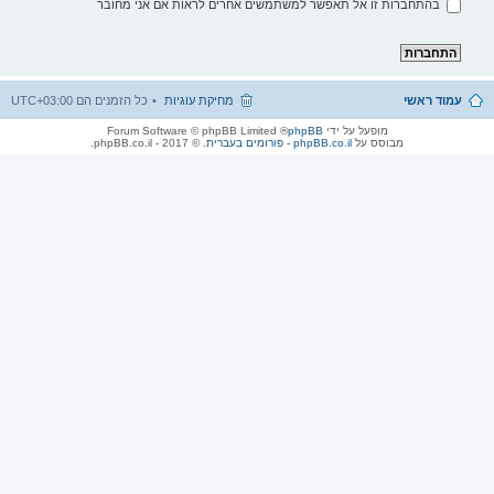
בהתחברות זו אל תאפשר למשתמשים אחרים לראות אם אני מחובר
עמוד ראשי
מחיקת עוגיות
כל הזמנים הם
UTC+03:00
מופעל על ידי
phpBB
® Forum Software © phpBB Limited
מבוסס על
phpBB.co.il - פורומים בעברית
. © 2017 - phpBB.co.il.