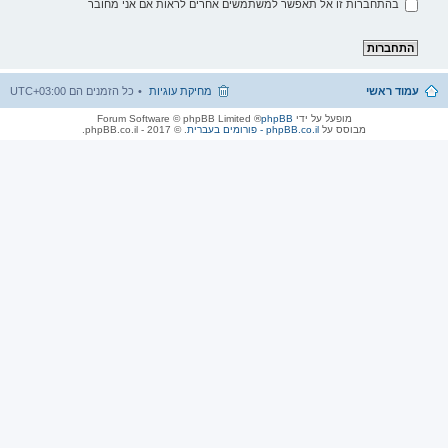
בהתחברות זו אל תאפשר למשתמשים אחרים לראות אם אני מחובר
עמוד ראשי
מחיקת עוגיות
כל הזמנים הם
UTC+03:00
מופעל על ידי
phpBB
® Forum Software © phpBB Limited
מבוסס על
phpBB.co.il - פורומים בעברית
. © 2017 - phpBB.co.il.