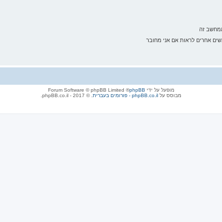
ממחשב זה
ם אחרים לראות אם אני מחובר
מופעל על ידי
phpBB
® Forum Software © phpBB Limited
מבוסס על
phpBB.co.il - פורומים בעברית
. © 2017 - phpBB.co.il.