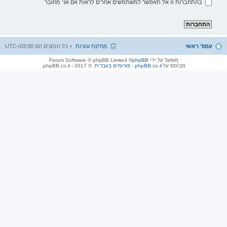
בהתחברות זו אל תאפשר למשתמשים אחרים לראות אם אני מחובר
עמוד ראשי
מחיקת עוגיות
כל הזמנים הם
UTC+03:00
מופעל על ידי
phpBB
® Forum Software © phpBB Limited
מבוסס על
phpBB.co.il - פורומים בעברית
. © 2017 - phpBB.co.il.