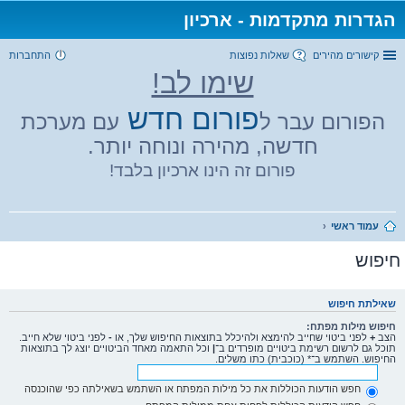
הגדרות מתקדמות - ארכיון
קישורים מהירים
שאלות נפוצות
התחברות
שימו לב!
פורום חדש
הפורום עבר ל
עם מערכת
חדשה, מהירה ונוחה יותר.
פורום זה הינו ארכיון בלבד!
עמוד ראשי
חיפוש
שאילתת חיפוש
חיפוש מילות מפתח:
הצב
+
לפני ביטוי שחייב להימצא ולהיכלל בתוצאות החיפוש שלך, או
-
לפני ביטוי שלא חייב.
תוכל גם לרשום רשימת ביטויים מופרדים ב־
|
וכל התאמה מאחד הביטויים יוצג לך בתוצאות
החיפוש. השתמש ב־* (כוכבית) כתו משלים.
חפש הודעות הכוללות את כל מילות המפתח או השתמש בשאילתה כפי שהוכנסה