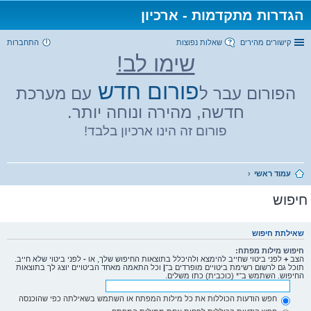
הגדרות מתקדמות - ארכיון
קישורים מהירים
שאלות נפוצות
התחברות
שימו לב!
פורום חדש
הפורום עבר ל
עם מערכת
חדשה, מהירה ונוחה יותר.
פורום זה הינו ארכיון בלבד!
עמוד ראשי
חיפוש
שאילתת חיפוש
חיפוש מילות מפתח:
הצב
+
לפני ביטוי שחייב להימצא ולהיכלל בתוצאות החיפוש שלך, או
-
לפני ביטוי שלא חייב.
תוכל גם לרשום רשימת ביטויים מופרדים ב־
|
וכל התאמה מאחד הביטויים יוצג לך בתוצאות
החיפוש. השתמש ב־* (כוכבית) כתו משלים.
חפש הודעות הכוללות את כל מילות המפתח או השתמש בשאילתה כפי שהוכנסה