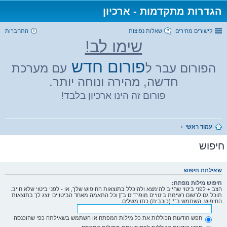
הגדרות מתקדמות - ארכיון
קישורים מהירים
שאלות נפוצות
התחברות
שימו לב!
פורום חדש
הפורום עבר ל
עם מערכת
חדשה, מהירה ונוחה יותר.
פורום זה הינו ארכיון בלבד!
עמוד ראשי
חיפוש
שאילתת חיפוש
חיפוש מילות מפתח:
הצב
+
לפני ביטוי שחייב להימצא ולהיכלל בתוצאות החיפוש שלך, או
-
לפני ביטוי שלא חייב.
תוכל גם לרשום רשימת ביטויים מופרדים ב־
|
וכל התאמה מאחד הביטויים יוצג לך בתוצאות
החיפוש. השתמש ב־* (כוכבית) כתו משלים.
חפש הודעות הכוללות את כל מילות המפתח או השתמש בשאילתה כפי שהוכנסה