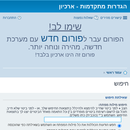
הגדרות מתקדמות - ארכיון
קישורים מהירים
שאלות נפוצות
התחברות
שימו לב!
פורום חדש
הפורום עבר ל
עם מערכת
חדשה, מהירה ונוחה יותר.
פורום זה הינו ארכיון בלבד!
עמוד ראשי
חיפוש
שאילתת חיפוש
חיפוש מילות מפתח:
הצב
+
לפני ביטוי שחייב להימצא ולהיכלל בתוצאות החיפוש שלך, או
-
לפני ביטוי שלא חייב.
תוכל גם לרשום רשימת ביטויים מופרדים ב־
|
וכל התאמה מאחד הביטויים יוצג לך בתוצאות
החיפוש. השתמש ב־* (כוכבית) כתו משלים.
חפש הודעות הכוללות את כל מילות המפתח או השתמש בשאילתה כפי שהוכנסה