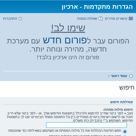
הגדרות מתקדמות - ארכיון
קישורים מהירים
שאלות נפוצות
התחברות
שימו לב!
פורום חדש
הפורום עבר ל
עם מערכת
חדשה, מהירה ונוחה יותר.
פורום זה הינו ארכיון בלבד!
עמוד ראשי
חיפוש
שאילתת חיפוש
חיפוש מילות מפתח:
הצב
+
לפני ביטוי שחייב להימצא ולהיכלל בתוצאות החיפוש שלך, או
-
לפני ביטוי שלא חייב.
תוכל גם לרשום רשימת ביטויים מופרדים ב־
|
וכל התאמה מאחד הביטויים יוצג לך בתוצאות
החיפוש. השתמש ב־* (כוכבית) כתו משלים.
חפש הודעות הכוללות את כל מילות המפתח או השתמש בשאילתה כפי שהוכנסה