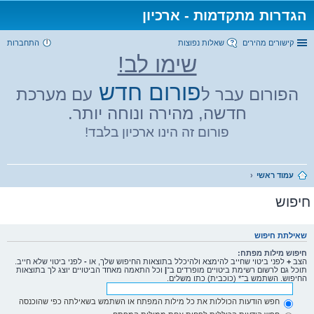
הגדרות מתקדמות - ארכיון
קישורים מהירים
שאלות נפוצות
התחברות
שימו לב!
פורום חדש
הפורום עבר ל
עם מערכת
חדשה, מהירה ונוחה יותר.
פורום זה הינו ארכיון בלבד!
עמוד ראשי
חיפוש
שאילתת חיפוש
חיפוש מילות מפתח:
הצב
+
לפני ביטוי שחייב להימצא ולהיכלל בתוצאות החיפוש שלך, או
-
לפני ביטוי שלא חייב.
תוכל גם לרשום רשימת ביטויים מופרדים ב־
|
וכל התאמה מאחד הביטויים יוצג לך בתוצאות
החיפוש. השתמש ב־* (כוכבית) כתו משלים.
חפש הודעות הכוללות את כל מילות המפתח או השתמש בשאילתה כפי שהוכנסה