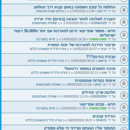
החלפת כל קובץ השמעה באופן קבוע דרך הטלפון
על ידי
רדיופון
» 11:09 17/05/2020 » ב
טיפים עצות והדגמות
העברה לשלוחה לאחר הוצאה (בסיום) חדר ועידה
על ידי
033064325
» 09:11 17/05/2020 » ב
שאלות משתמשים
חדש - מספר אמריקאי חינם למערכות עם יותר מ50,000 דקות
ישראליות
על ידי
ימות המשיח
» 16:28 14/05/2020 » ב
חדש במערכת
סרטוני הדרכה למערכות של ימות המשיח
על ידי
גבאי
» 00:47 14/05/2020 » ב
עזרה הדדית ונושאים כללים
עבודה בחינם???
על ידי
גרשום
» 00:22 14/05/2020 » ב
עזרה הדדית ונושאים כללים
מזהה חסומים במספר וירטואלי
על ידי
אנא
» 02:11 13/05/2020 » ב
עזרה הדדית ונושאים כללים
איפוס נקודות אוטומטית
על ידי
רבי יצחק
» 12:26 08/05/2020 » ב
שאלות משתמשים
חלוקת פרקי תהילים
על ידי
026553050
» 11:24 08/05/2020 » ב
שאלות משתמשים
חדש - מבחן אמריקאי
על ידי
ימות המשיח
» 17:29 07/05/2020 » ב
חדש במערכת
הורדת קבצים
על ידי
SHAYG
» 19:07 06/05/2020 » ב
עזרה הדדית ונושאים כללים
המספר אליו הגעתם ושידור חי שלא מפסיק