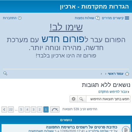
הגדרות מתקדמות - ארכיון
קישורים מהירים
שאלות נפוצות
התחברות
שימו לב!
פורום חדש
הפורום עבר ל
עם מערכת
חדשה, מהירה ונוחה יותר.
פורום זה הינו ארכיון בלבד!
עמוד ראשי
יפו
נושאים ללא תגובות
ש
עבור לחיפוש מתקדם
החיפוש הניב 539 תוצאות
22
…
5
4
3
2
1
נושאים
כתיבת פרטים על רשמים ברשימת התפוצה
על ידי
שלמה גדלוביץ
» 17:41 17/05/2020 » ב
שאלות משתמשים