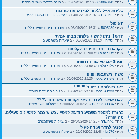
על ידי
026643149
» 12:16 05/05/2020 » ב
עזרה הדדית ונושאים כללים
שליחת מייל ללקוח לפי רשימת כתובות
על ידי
CBHNHI
» 21:45 04/05/2020 » ב
עזרה הדדית ונושאים כללים
תא קולי
על ידי
j5005089
» 16:31 03/05/2020 » ב
עזרה הדדית ונושאים כללים
חדש !! ניתן להשיג שלוחת מבחן אמיתי
על ידי
יוסל'ה
» 13:13 03/05/2020 » ב
שאלות משתמשים
הקראת רובוט בתפריט הקלטות
על ידי
פלוני אלמוני
» 01:00 03/05/2020 » ב
עזרה הדדית ונושאים כללים
voice=Sivan עזרה דחופה
על ידי
פלוני אלמוני
» 23:50 30/04/2020 » ב
עזרה הדדית ונושאים כללים
משהו השתבש!!!!!!!!!
על ידי
משה שובקס
» 22:25 30/04/2020 » ב
עזרה הדדית ונושאים כללים
באג בשלוחת טריוויה!!!!!!!!!!
על ידי
משה שובקס
» 22:18 30/04/2020 » ב
ניהול המערכת באתר
האם אפשר לעדכן חצאי נקודות באיזה מודול???
על ידי
אברהם אברהם
» 02:26 30/04/2020 » ב
שאלות משתמשים
בחזרה למספר משמיע הודעת קמפיין. כשיש כמה קמפיינים פעילים,
מה קורה?
על ידי
עץ השדה
» 14:21 29/04/2020 » ב
שאלות משתמשים
הפניה לחדר ועידה פעיל
על ידי
br770
» 12:48 29/04/2020 » ב
שאלות משתמשים