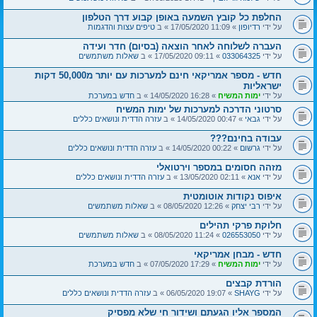
החלפת כל קובץ השמעה באופן קבוע דרך הטלפון
על ידי
רדיופון
» 11:09 17/05/2020 » ב
טיפים עצות והדגמות
העברה לשלוחה לאחר הוצאה (בסיום) חדר ועידה
על ידי
033064325
» 09:11 17/05/2020 » ב
שאלות משתמשים
חדש - מספר אמריקאי חינם למערכות עם יותר מ50,000 דקות
ישראליות
על ידי
ימות המשיח
» 16:28 14/05/2020 » ב
חדש במערכת
סרטוני הדרכה למערכות של ימות המשיח
על ידי
גבאי
» 00:47 14/05/2020 » ב
עזרה הדדית ונושאים כללים
עבודה בחינם???
על ידי
גרשום
» 00:22 14/05/2020 » ב
עזרה הדדית ונושאים כללים
מזהה חסומים במספר וירטואלי
על ידי
אנא
» 02:11 13/05/2020 » ב
עזרה הדדית ונושאים כללים
איפוס נקודות אוטומטית
על ידי
רבי יצחק
» 12:26 08/05/2020 » ב
שאלות משתמשים
חלוקת פרקי תהילים
על ידי
026553050
» 11:24 08/05/2020 » ב
שאלות משתמשים
חדש - מבחן אמריקאי
על ידי
ימות המשיח
» 17:29 07/05/2020 » ב
חדש במערכת
הורדת קבצים
על ידי
SHAYG
» 19:07 06/05/2020 » ב
עזרה הדדית ונושאים כללים
המספר אליו הגעתם ושידור חי שלא מפסיק