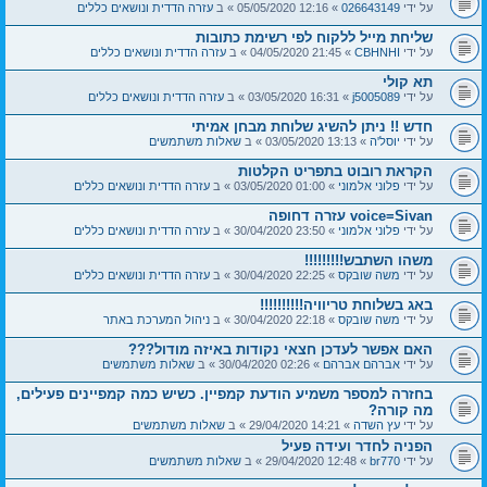
על ידי
026643149
» 12:16 05/05/2020 » ב
עזרה הדדית ונושאים כללים
שליחת מייל ללקוח לפי רשימת כתובות
על ידי
CBHNHI
» 21:45 04/05/2020 » ב
עזרה הדדית ונושאים כללים
תא קולי
על ידי
j5005089
» 16:31 03/05/2020 » ב
עזרה הדדית ונושאים כללים
חדש !! ניתן להשיג שלוחת מבחן אמיתי
על ידי
יוסל'ה
» 13:13 03/05/2020 » ב
שאלות משתמשים
הקראת רובוט בתפריט הקלטות
על ידי
פלוני אלמוני
» 01:00 03/05/2020 » ב
עזרה הדדית ונושאים כללים
voice=Sivan עזרה דחופה
על ידי
פלוני אלמוני
» 23:50 30/04/2020 » ב
עזרה הדדית ונושאים כללים
משהו השתבש!!!!!!!!!
על ידי
משה שובקס
» 22:25 30/04/2020 » ב
עזרה הדדית ונושאים כללים
באג בשלוחת טריוויה!!!!!!!!!!
על ידי
משה שובקס
» 22:18 30/04/2020 » ב
ניהול המערכת באתר
האם אפשר לעדכן חצאי נקודות באיזה מודול???
על ידי
אברהם אברהם
» 02:26 30/04/2020 » ב
שאלות משתמשים
בחזרה למספר משמיע הודעת קמפיין. כשיש כמה קמפיינים פעילים,
מה קורה?
על ידי
עץ השדה
» 14:21 29/04/2020 » ב
שאלות משתמשים
הפניה לחדר ועידה פעיל
על ידי
br770
» 12:48 29/04/2020 » ב
שאלות משתמשים