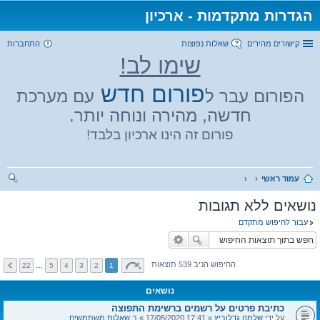
הגדרות מתקדמות - ארכיון
קישורים מהירים
שאלות נפוצות
התחברות
שימו לב!
פורום חדש
הפורום עבר ל
עם מערכת
חדשה, מהירה ונוחה יותר.
פורום זה הינו ארכיון בלבד!
עמוד ראשי
יפו
נושאים ללא תגובות
ש
עבור לחיפוש מתקדם
החיפוש הניב 539 תוצאות
22
…
5
4
3
2
1
נושאים
כתיבת פרטים על רשמים ברשימת התפוצה
על ידי
שלמה גדלוביץ
» 17:41 17/05/2020 » ב
שאלות משתמשים