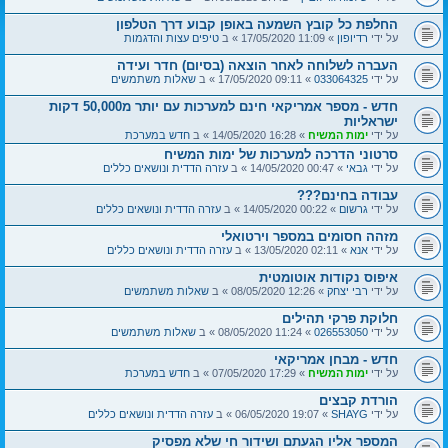
החלפת כל קובץ השמעה באופן קבוע דרך הטלפון
על ידי
רדיופון
» 11:09 17/05/2020 » ב
טיפים עצות והדגמות
העברה לשלוחה לאחר הוצאה (בסיום) חדר ועידה
על ידי
033064325
» 09:11 17/05/2020 » ב
שאלות משתמשים
חדש - מספר אמריקאי חינם למערכות עם יותר מ50,000 דקות
ישראליות
על ידי
ימות המשיח
» 16:28 14/05/2020 » ב
חדש במערכת
סרטוני הדרכה למערכות של ימות המשיח
על ידי
גבאי
» 00:47 14/05/2020 » ב
עזרה הדדית ונושאים כללים
עבודה בחינם???
על ידי
גרשום
» 00:22 14/05/2020 » ב
עזרה הדדית ונושאים כללים
מזהה חסומים במספר וירטואלי
על ידי
אנא
» 02:11 13/05/2020 » ב
עזרה הדדית ונושאים כללים
איפוס נקודות אוטומטית
על ידי
רבי יצחק
» 12:26 08/05/2020 » ב
שאלות משתמשים
חלוקת פרקי תהילים
על ידי
026553050
» 11:24 08/05/2020 » ב
שאלות משתמשים
חדש - מבחן אמריקאי
על ידי
ימות המשיח
» 17:29 07/05/2020 » ב
חדש במערכת
הורדת קבצים
על ידי
SHAYG
» 19:07 06/05/2020 » ב
עזרה הדדית ונושאים כללים
המספר אליו הגעתם ושידור חי שלא מפסיק