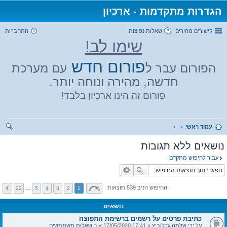
הגדרות מתקדמות - ארכיון
קישורים מהירים
שאלות נפוצות
התחברות
שימו לב!
פורום חדש
הפורום עבר ל
עם מערכת
חדשה, מהירה ונוחה יותר.
פורום זה הינו ארכיון בלבד!
עמוד ראשי
יפו
נושאים ללא תגובות
ש
עבור לחיפוש מתקדם
החיפוש הניב 539 תוצאות
22
…
5
4
3
2
1
נושאים
כתיבת פרטים על רשמים ברשימת התפוצה
על ידי
שלמה גדלוביץ
» 17:41 17/05/2020 » ב
שאלות משתמשים