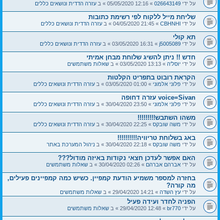
על ידי
026643149
» 12:16 05/05/2020 » ב
עזרה הדדית ונושאים כללים
שליחת מייל ללקוח לפי רשימת כתובות
על ידי
CBHNHI
» 21:45 04/05/2020 » ב
עזרה הדדית ונושאים כללים
תא קולי
על ידי
j5005089
» 16:31 03/05/2020 » ב
עזרה הדדית ונושאים כללים
חדש !! ניתן להשיג שלוחת מבחן אמיתי
על ידי
יוסל'ה
» 13:13 03/05/2020 » ב
שאלות משתמשים
הקראת רובוט בתפריט הקלטות
על ידי
פלוני אלמוני
» 01:00 03/05/2020 » ב
עזרה הדדית ונושאים כללים
voice=Sivan עזרה דחופה
על ידי
פלוני אלמוני
» 23:50 30/04/2020 » ב
עזרה הדדית ונושאים כללים
משהו השתבש!!!!!!!!!
על ידי
משה שובקס
» 22:25 30/04/2020 » ב
עזרה הדדית ונושאים כללים
באג בשלוחת טריוויה!!!!!!!!!!
על ידי
משה שובקס
» 22:18 30/04/2020 » ב
ניהול המערכת באתר
האם אפשר לעדכן חצאי נקודות באיזה מודול???
על ידי
אברהם אברהם
» 02:26 30/04/2020 » ב
שאלות משתמשים
בחזרה למספר משמיע הודעת קמפיין. כשיש כמה קמפיינים פעילים,
מה קורה?
על ידי
עץ השדה
» 14:21 29/04/2020 » ב
שאלות משתמשים
הפניה לחדר ועידה פעיל
על ידי
br770
» 12:48 29/04/2020 » ב
שאלות משתמשים