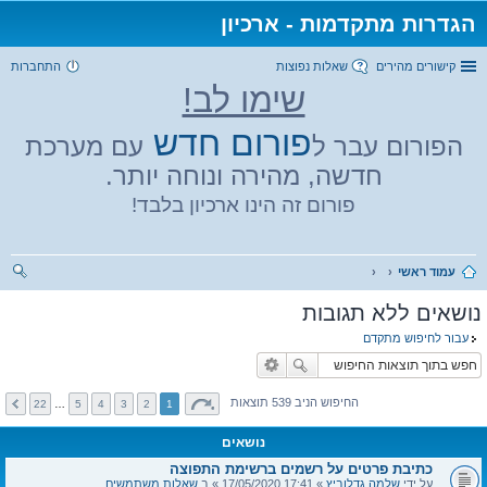
הגדרות מתקדמות - ארכיון
קישורים מהירים
שאלות נפוצות
התחברות
שימו לב!
פורום חדש
הפורום עבר ל
עם מערכת
חדשה, מהירה ונוחה יותר.
פורום זה הינו ארכיון בלבד!
עמוד ראשי
יפו
נושאים ללא תגובות
ש
עבור לחיפוש מתקדם
החיפוש הניב 539 תוצאות
22
…
5
4
3
2
1
נושאים
כתיבת פרטים על רשמים ברשימת התפוצה
על ידי
שלמה גדלוביץ
» 17:41 17/05/2020 » ב
שאלות משתמשים