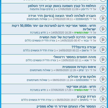
החלפת כל קובץ השמעה באופן קבוע דרך הטלפון
על ידי
רדיופון
» 11:09 17/05/2020 » ב
טיפים עצות והדגמות
העברה לשלוחה לאחר הוצאה (בסיום) חדר ועידה
על ידי
033064325
» 09:11 17/05/2020 » ב
שאלות משתמשים
חדש - מספר אמריקאי חינם למערכות עם יותר מ50,000 דקות
ישראליות
על ידי
ימות המשיח
» 16:28 14/05/2020 » ב
חדש במערכת
סרטוני הדרכה למערכות של ימות המשיח
על ידי
גבאי
» 00:47 14/05/2020 » ב
עזרה הדדית ונושאים כללים
עבודה בחינם???
על ידי
גרשום
» 00:22 14/05/2020 » ב
עזרה הדדית ונושאים כללים
מזהה חסומים במספר וירטואלי
על ידי
אנא
» 02:11 13/05/2020 » ב
עזרה הדדית ונושאים כללים
איפוס נקודות אוטומטית
על ידי
רבי יצחק
» 12:26 08/05/2020 » ב
שאלות משתמשים
חלוקת פרקי תהילים
על ידי
026553050
» 11:24 08/05/2020 » ב
שאלות משתמשים
חדש - מבחן אמריקאי
על ידי
ימות המשיח
» 17:29 07/05/2020 » ב
חדש במערכת
הורדת קבצים
על ידי
SHAYG
» 19:07 06/05/2020 » ב
עזרה הדדית ונושאים כללים
המספר אליו הגעתם ושידור חי שלא מפסיק