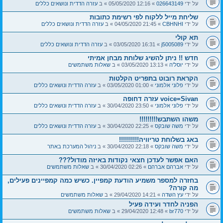
על ידי
026643149
» 12:16 05/05/2020 » ב
עזרה הדדית ונושאים כללים
שליחת מייל ללקוח לפי רשימת כתובות
על ידי
CBHNHI
» 21:45 04/05/2020 » ב
עזרה הדדית ונושאים כללים
תא קולי
על ידי
j5005089
» 16:31 03/05/2020 » ב
עזרה הדדית ונושאים כללים
חדש !! ניתן להשיג שלוחת מבחן אמיתי
על ידי
יוסל'ה
» 13:13 03/05/2020 » ב
שאלות משתמשים
הקראת רובוט בתפריט הקלטות
על ידי
פלוני אלמוני
» 01:00 03/05/2020 » ב
עזרה הדדית ונושאים כללים
voice=Sivan עזרה דחופה
על ידי
פלוני אלמוני
» 23:50 30/04/2020 » ב
עזרה הדדית ונושאים כללים
משהו השתבש!!!!!!!!!
על ידי
משה שובקס
» 22:25 30/04/2020 » ב
עזרה הדדית ונושאים כללים
באג בשלוחת טריוויה!!!!!!!!!!
על ידי
משה שובקס
» 22:18 30/04/2020 » ב
ניהול המערכת באתר
האם אפשר לעדכן חצאי נקודות באיזה מודול???
על ידי
אברהם אברהם
» 02:26 30/04/2020 » ב
שאלות משתמשים
בחזרה למספר משמיע הודעת קמפיין. כשיש כמה קמפיינים פעילים,
מה קורה?
על ידי
עץ השדה
» 14:21 29/04/2020 » ב
שאלות משתמשים
הפניה לחדר ועידה פעיל
על ידי
br770
» 12:48 29/04/2020 » ב
שאלות משתמשים