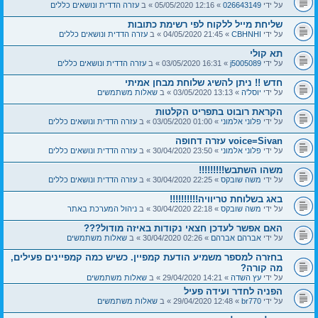
על ידי
026643149
» 12:16 05/05/2020 » ב
עזרה הדדית ונושאים כללים
שליחת מייל ללקוח לפי רשימת כתובות
על ידי
CBHNHI
» 21:45 04/05/2020 » ב
עזרה הדדית ונושאים כללים
תא קולי
על ידי
j5005089
» 16:31 03/05/2020 » ב
עזרה הדדית ונושאים כללים
חדש !! ניתן להשיג שלוחת מבחן אמיתי
על ידי
יוסל'ה
» 13:13 03/05/2020 » ב
שאלות משתמשים
הקראת רובוט בתפריט הקלטות
על ידי
פלוני אלמוני
» 01:00 03/05/2020 » ב
עזרה הדדית ונושאים כללים
voice=Sivan עזרה דחופה
על ידי
פלוני אלמוני
» 23:50 30/04/2020 » ב
עזרה הדדית ונושאים כללים
משהו השתבש!!!!!!!!!
על ידי
משה שובקס
» 22:25 30/04/2020 » ב
עזרה הדדית ונושאים כללים
באג בשלוחת טריוויה!!!!!!!!!!
על ידי
משה שובקס
» 22:18 30/04/2020 » ב
ניהול המערכת באתר
האם אפשר לעדכן חצאי נקודות באיזה מודול???
על ידי
אברהם אברהם
» 02:26 30/04/2020 » ב
שאלות משתמשים
בחזרה למספר משמיע הודעת קמפיין. כשיש כמה קמפיינים פעילים,
מה קורה?
על ידי
עץ השדה
» 14:21 29/04/2020 » ב
שאלות משתמשים
הפניה לחדר ועידה פעיל
על ידי
br770
» 12:48 29/04/2020 » ב
שאלות משתמשים