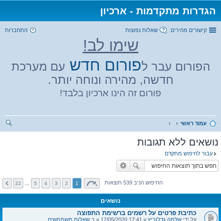
הגדרות מתקדמות - ארכיון
קישורים מהירים
שאלות נפוצות
התחברות
שימו לב!
פורום חדש
הפורום עבר ל
עם מערכת
חדשה, מהירה ונוחה יותר.
פורום זה הינו ארכיון בלבד!
עמוד ראשי
יפו
נושאים ללא תגובות
ש
עבור לחיפוש מתקדם
החיפוש הניב 539 תוצאות
22
…
5
4
3
2
1
נושאים
כתיבת פרטים על רשמים ברשימת התפוצה
על ידי
שלמה גדלוביץ
» 17:41 17/05/2020 » ב
שאלות משתמשים