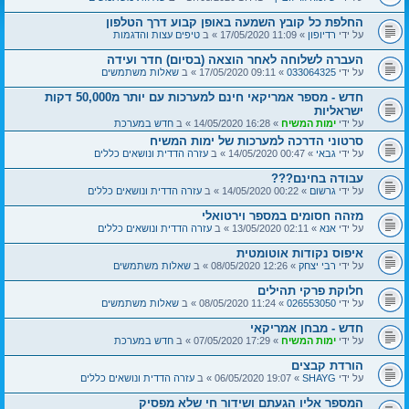
החלפת כל קובץ השמעה באופן קבוע דרך הטלפון
על ידי
רדיופון
» 11:09 17/05/2020 » ב
טיפים עצות והדגמות
העברה לשלוחה לאחר הוצאה (בסיום) חדר ועידה
על ידי
033064325
» 09:11 17/05/2020 » ב
שאלות משתמשים
חדש - מספר אמריקאי חינם למערכות עם יותר מ50,000 דקות
ישראליות
על ידי
ימות המשיח
» 16:28 14/05/2020 » ב
חדש במערכת
סרטוני הדרכה למערכות של ימות המשיח
על ידי
גבאי
» 00:47 14/05/2020 » ב
עזרה הדדית ונושאים כללים
עבודה בחינם???
על ידי
גרשום
» 00:22 14/05/2020 » ב
עזרה הדדית ונושאים כללים
מזהה חסומים במספר וירטואלי
על ידי
אנא
» 02:11 13/05/2020 » ב
עזרה הדדית ונושאים כללים
איפוס נקודות אוטומטית
על ידי
רבי יצחק
» 12:26 08/05/2020 » ב
שאלות משתמשים
חלוקת פרקי תהילים
על ידי
026553050
» 11:24 08/05/2020 » ב
שאלות משתמשים
חדש - מבחן אמריקאי
על ידי
ימות המשיח
» 17:29 07/05/2020 » ב
חדש במערכת
הורדת קבצים
על ידי
SHAYG
» 19:07 06/05/2020 » ב
עזרה הדדית ונושאים כללים
המספר אליו הגעתם ושידור חי שלא מפסיק