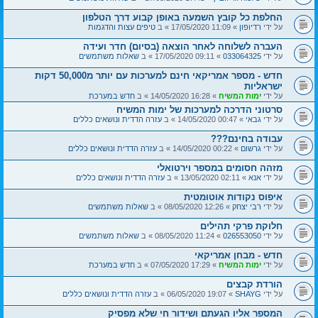
החלפת כל קובץ השמעה באופן קבוע דרך הטלפון
על ידי
רדיופון
» 11:09 17/05/2020 » ב
טיפים עצות והדגמות
העברה לשלוחה לאחר הוצאה (בסיום) חדר ועידה
על ידי
033064325
» 09:11 17/05/2020 » ב
שאלות משתמשים
חדש - מספר אמריקאי חינם למערכות עם יותר מ50,000 דקות
ישראליות
על ידי
ימות המשיח
» 16:28 14/05/2020 » ב
חדש במערכת
סרטוני הדרכה למערכות של ימות המשיח
על ידי
גבאי
» 00:47 14/05/2020 » ב
עזרה הדדית ונושאים כללים
עבודה בחינם???
על ידי
גרשום
» 00:22 14/05/2020 » ב
עזרה הדדית ונושאים כללים
מזהה חסומים במספר וירטואלי
על ידי
אנא
» 02:11 13/05/2020 » ב
עזרה הדדית ונושאים כללים
איפוס נקודות אוטומטית
על ידי
רבי יצחק
» 12:26 08/05/2020 » ב
שאלות משתמשים
חלוקת פרקי תהילים
על ידי
026553050
» 11:24 08/05/2020 » ב
שאלות משתמשים
חדש - מבחן אמריקאי
על ידי
ימות המשיח
» 17:29 07/05/2020 » ב
חדש במערכת
הורדת קבצים
על ידי
SHAYG
» 19:07 06/05/2020 » ב
עזרה הדדית ונושאים כללים
המספר אליו הגעתם ושידור חי שלא מפסיק