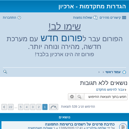
הגדרות מתקדמות - ארכיון
קישורים מהירים
שאלות נפוצות
התחברות
שימו לב!
פורום חדש
הפורום עבר ל
עם מערכת
חדשה, מהירה ונוחה יותר.
פורום זה הינו ארכיון בלבד!
עמוד ראשי
יפו
נושאים ללא תגובות
ש
עבור לחיפוש מתקדם
החיפוש הניב 539 תוצאות
22
…
5
4
3
2
1
נושאים
כתיבת פרטים על רשמים ברשימת התפוצה
על ידי
שלמה גדלוביץ
» 17:41 17/05/2020 » ב
שאלות משתמשים