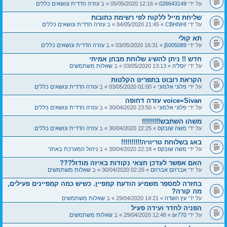
על ידי
026643149
» 12:16 05/05/2020 » ב
עזרה הדדית ונושאים כללים
שליחת מייל ללקוח לפי רשימת כתובות
על ידי
CBHNHI
» 21:45 04/05/2020 » ב
עזרה הדדית ונושאים כללים
תא קולי
על ידי
j5005089
» 16:31 03/05/2020 » ב
עזרה הדדית ונושאים כללים
חדש !! ניתן להשיג שלוחת מבחן אמיתי
על ידי
יוסל'ה
» 13:13 03/05/2020 » ב
שאלות משתמשים
הקראת רובוט בתפריט הקלטות
על ידי
פלוני אלמוני
» 01:00 03/05/2020 » ב
עזרה הדדית ונושאים כללים
voice=Sivan עזרה דחופה
על ידי
פלוני אלמוני
» 23:50 30/04/2020 » ב
עזרה הדדית ונושאים כללים
משהו השתבש!!!!!!!!!
על ידי
משה שובקס
» 22:25 30/04/2020 » ב
עזרה הדדית ונושאים כללים
באג בשלוחת טריוויה!!!!!!!!!!
על ידי
משה שובקס
» 22:18 30/04/2020 » ב
ניהול המערכת באתר
האם אפשר לעדכן חצאי נקודות באיזה מודול???
על ידי
אברהם אברהם
» 02:26 30/04/2020 » ב
שאלות משתמשים
בחזרה למספר משמיע הודעת קמפיין. כשיש כמה קמפיינים פעילים,
מה קורה?
על ידי
עץ השדה
» 14:21 29/04/2020 » ב
שאלות משתמשים
הפניה לחדר ועידה פעיל
על ידי
br770
» 12:48 29/04/2020 » ב
שאלות משתמשים